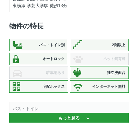
東横線 学芸大学駅 徒歩13分
物件の特長
バス・トイレ別
2階以上
オートロック
ペット飼育可
駐車場あり
独立洗面台
宅配ボックス
インターネット無料
バス・トイレ
もっと見る
バストイレ別 、 浴室乾燥機 、 追焚機能 、 独立洗面台 、
温水洗浄便座