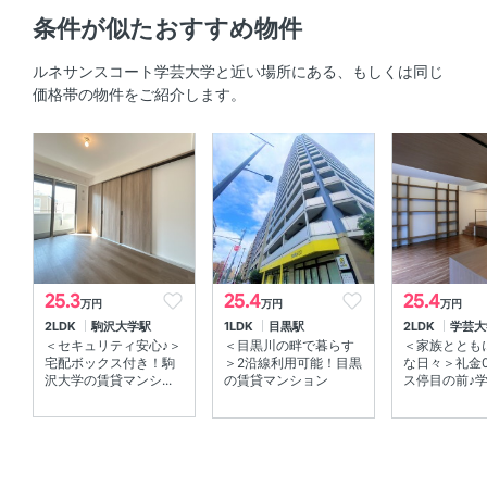
キッチン
条件が似たおすすめ物件
システムキッチン 、 対面式キッチン 、 3口以上コンロ 、
ルネサンスコート学芸大学と近い場所にある、もしくは同じ
コンロ2口以上
価格帯の物件をご紹介します。
セキュリティ
オートロック 、 ＴＶモニタ付きインターホン 、 防犯カメ
ラ
室内設備
室内洗濯機置場 、 エアコン
25.3
25.4
25.4
万円
万円
万円
2LDK
駒沢大学駅
1LDK
目黒駅
2LDK
学芸大
部屋の特徴
＜セキュリティ安心♪＞
＜目黒川の畔で暮らす
＜家族ととも
宅配ボックス付き！駒
＞2沿線利用可能！目黒
な日々＞礼金
ウォークインクローゼット 、 リビング15帖以上 、 南向
沢大学の賃貸マンシ...
の賃貸マンション
ス停目の前♪学芸
き 、 角部屋 、 全居室フローリング 、 バルコニー
共用部