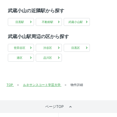
エレベーター 、 宅配ボックス
武蔵小山の近隣駅から探す
その他
目黒駅
不動前駅
武蔵小山駅
インターネット無料
武蔵小山駅周辺の区から探す
世田谷区
渋谷区
目黒区
港区
品川区
TOP
ルネサンスコート学芸大学
物件詳細
ページTOP