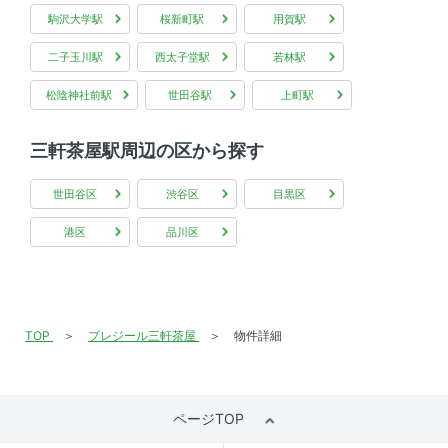
駒沢大学駅
桜新町駅
用賀駅
二子玉川駅
西太子堂駅
若林駅
松陰神社前駅
世田谷駅
上町駅
三軒茶屋駅周辺の区から探す
世田谷区
渋谷区
目黒区
港区
品川区
TOP
プレジール三軒茶屋
物件詳細
ページTOP