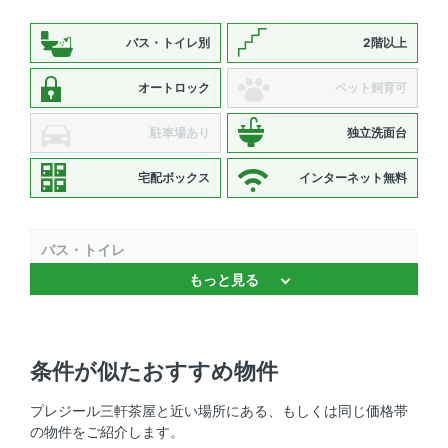
バス・トイレ別
2階以上
オートロック
ペット飼育可
駐車場あり
独立洗面台
宅配ボックス
インターネット無料
バス・トイレ
もっと見る
浴室乾燥機 、 バストイレ別 、 独立洗面台 、 温水洗浄便
座
キッチン
条件が似たおすすめ物件
システムキッチン 、 IHクッキングヒーター 、 2口コンロ
プレジール三軒茶屋と近い場所にある、もしくは同じ価格帯
、 コンロ2口以上
の物件をご紹介します。