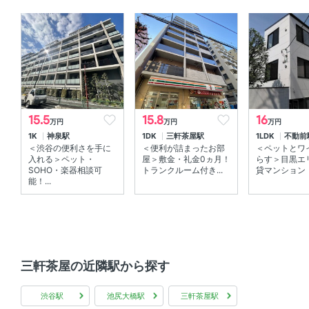
セキュリティ
オートロック 、 ＴＶモニタ付きインターホン 、 防犯カメ
ラ
室内設備
室内洗濯機置場 、 エアコン
15.5
15.8
16
万円
万円
万円
1K
神泉駅
1DK
三軒茶屋駅
1LDK
不動前
部屋の特徴
＜渋谷の便利さを手に
＜便利が詰まったお部
＜ペットとワ
入れる＞ペット・
屋＞敷金・礼金0ヵ月！
らす＞目黒エ
全居室フローリング 、 角部屋 、 メゾネット 、 南向き
SOHO・楽器相談可
トランクルーム付き...
貸マンション
能！...
共用部
宅配ボックス 、 敷地内ゴミ箱
その他
三軒茶屋の近隣駅から探す
インターネット無料 、 SOHO可
渋谷駅
池尻大橋駅
三軒茶屋駅