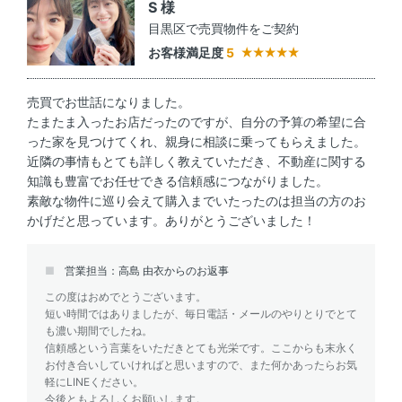
S 様
目黒区で売買物件をご契約
お客様満足度
5
売買でお世話になりました。
たまたま入ったお店だったのですが、自分の予算の希望に合
った家を見つけてくれ、親身に相談に乗ってもらえました。
近隣の事情もとても詳しく教えていただき、不動産に関する
知識も豊富でお任せできる信頼感につながりました。
素敵な物件に巡り会えて購入までいたったのは担当の方のお
かげだと思っています。ありがとうございました！
営業担当：高島 由衣からのお返事
この度はおめでとうございます。
短い時間ではありましたが、毎日電話・メールのやりとりでとて
も濃い期間でしたね。
信頼感という言葉をいただきとても光栄です。ここからも末永く
お付き合いしていければと思いますので、また何かあったらお気
軽にLINEください。
今後ともよろしくお願いします。