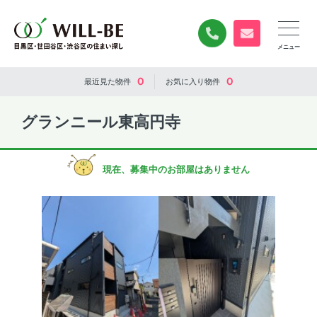
0120-840-834
無料お問い合
0
0
最近見た
物件
お気に入り
物件
グランニール東高円寺
現在、募集中のお部屋はありません