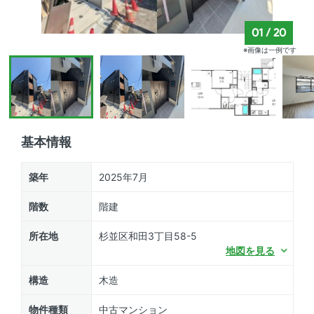
01
/
20
※画像は一例です
基本情報
築年
2025年7月
階数
階建
所在地
杉並区和田3丁目58-5
地図を見る
構造
木造
物件種類
中古マンション