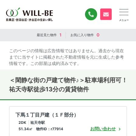
0120-840-834
無料お問い合
1
0
最近見た
物件
お気に入り
物件
このページの情報は広告情報ではありません。過去から現在
までに当サイトに掲載された不動産情報を元に生成した参考
情報です。この部屋は成約済みです。
＜閑静な街の戸建て物件♪＞駐車場利用可！
祐天寺駅徒歩13分の賃貸物件
下馬１丁目戸建（１Ｆ部分）
2DK
祐天寺駅
お問い合わせ
51.34㎡ 物件ID：r77914