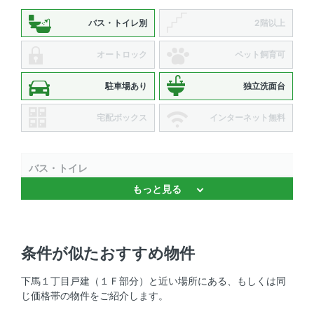
バス・トイレ別
2階以上
オートロック
ペット飼育可
駐車場あり
独立洗面台
宅配ボックス
インターネット無料
バス・トイレ
もっと見る
バストイレ別 、 追焚機能 、 浴室乾燥機 、 温水洗浄便座
、 独立洗面台
キッチン
条件が似たおすすめ物件
システムキッチン 、 3口以上コンロ 、 コンロ2口以上
下馬１丁目戸建（１Ｆ部分）と近い場所にある、もしくは同
じ価格帯の物件をご紹介します。
セキュリティ