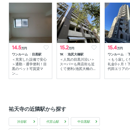
ＴＶモニタ付きインターホン
室内設備
室内洗濯機置場 、 エアコン
部屋の特徴
14.5
15.2
15.4
万円
万円
万円
ワンルーム
目黒駅
1K
池尻大橋駅
ワンルーム
南向き 、 バルコニー
＜充実した設備で安心
＜人気の目黒川沿い＞
＜もう寂しく
＞通勤・通学便利！目
スーパーも商店街も近
礼金0ヶ月！
黒のペット可賃貸マ
くて便利♪池尻大橋の...
代田エリアのペ
ン...
祐天寺の近隣駅から探す
渋谷駅
代官山駅
中目黒駅