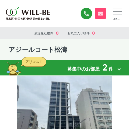
0120-840-834
無料お問い合
0
0
最近見た
物件
お気に入り
物件
アジールコート松濤
アリマス！
2
募集中のお部屋
件