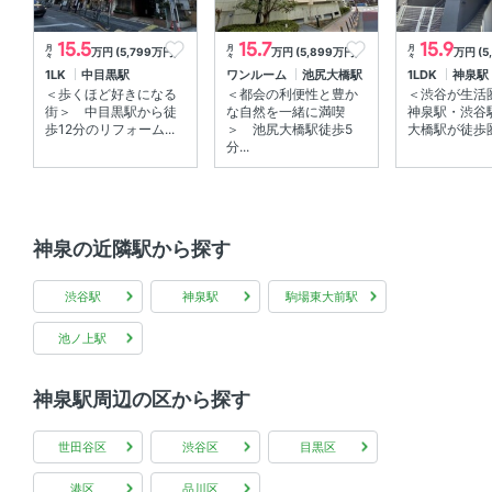
15.5
15.7
15.9
月
月
月
万円 (5,799万円)
万円 (5,899万円)
万円 (5
々
々
々
1LK
中目黒駅
ワンルーム
池尻大橋駅
1LDK
神泉駅
＜歩くほど好きになる
＜都会の利便性と豊か
＜渋谷が生活
街＞ 中目黒駅から徒
な自然を一緒に満喫
神泉駅・渋谷
歩12分のリフォーム...
＞ 池尻大橋駅徒歩5
大橋駅が徒歩圏
分...
神泉の近隣駅から探す
渋谷駅
神泉駅
駒場東大前駅
池ノ上駅
神泉駅周辺の区から探す
世田谷区
渋谷区
目黒区
港区
品川区