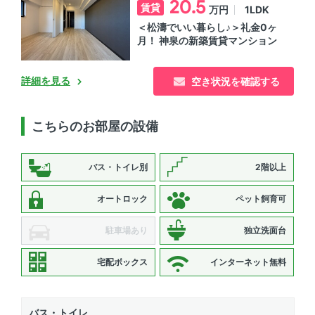
20.5
賃貸
1LDK
万円
＜松濤でいい暮らし♪＞礼金0ヶ
月！ 神泉の新築賃貸マンション
詳細を見る
空き状況を確認する
こちらのお部屋の設備
バス・トイレ別
2階以上
オートロック
ペット飼育可
駐車場あり
独立洗面台
宅配ボックス
インターネット無料
バス・トイレ