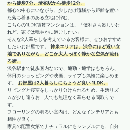
から徒歩7分、渋谷駅から徒歩12分。
都心の中心にいながら、少しだけ喧騒から距離を置い
た落ち着きのある立地に佇む、
こちらの1LDK賃貸マンションは、「便利さも欲しいけ
れど、家では穏やかに過ごしたい」
そんな2人暮らしを考えているお客様に、ぜひおすすめ
したいお部屋です。
神泉エリアは、渋谷にほど近い立
地でありながら、どこか大人っぽく静かな空気が流れ
る街。
渋谷駅まで徒歩圏内なので、通勤・通学はもちろん、
休日のショッピングや映画、ライブも気軽に楽しめま
す。
お部屋は2人暮らしにちょうど良い 1LDK。
リビングと寝室をしっかり分けられるため、生活リズ
ムが少し違うお二人でも無理なく暮らせる間取りで
す。
フローリングの明るい室内は、どんなインテリアとも
相性が良く、
家具の配置次第でナチュラルにもシンプルにも、自分