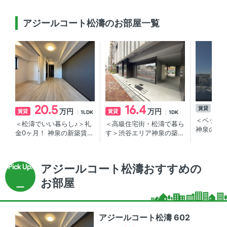
アジールコート松濤のお部屋一覧
20.5
16.4
賃貸
1L
万円
万円
賃貸
賃貸
1LDK
1DK
＜ペット
＜松濤でいい暮らし♪＞礼
＜高級住宅街・松濤で暮ら
神泉の賃
金0ヶ月！ 神泉の新築賃貸
す＞渋谷エリア神泉の築浅
マンション
賃貸マンション
アジールコート松濤おすすめの
お部屋
アジールコート松濤 602