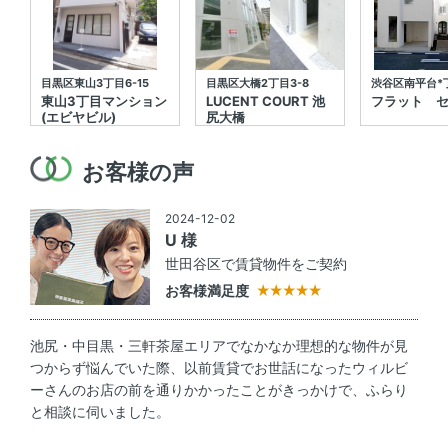
目黒区東山3丁目6-15
目黒区大橋2丁目3-8
渋谷区南平台*丁
東山3丁目マンション
LUCENT COURT 池
フラット 
(エビヤビル)
尻大橋
お客様の声
2024-12-02
U 様
世田谷区で賃貸物件をご契約
お客様満足度
池尻・中目黒・三軒茶屋エリアでなかなか理想的な物件が見
つからず悩んでいた際、以前賃貸でお世話になったウィルビ
ーさんのお店の前を通りかかったことがきっかけで、ふらり
と相談に伺いました。