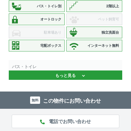
バス・トイレ別
2階以上
オートロック
ペット飼育可
駐車場あり
独立洗面台
宅配ボックス
インターネット無料
バス・トイレ
もっと見る
バストイレ別 、 追焚機能 、 浴室乾燥機 、 独立洗面台 、
温水洗浄便座
キッチン
この物件にお問い合わせ
無料
システムキッチン 、 2口コンロ 、 コンロ2口以上
セキュリティ