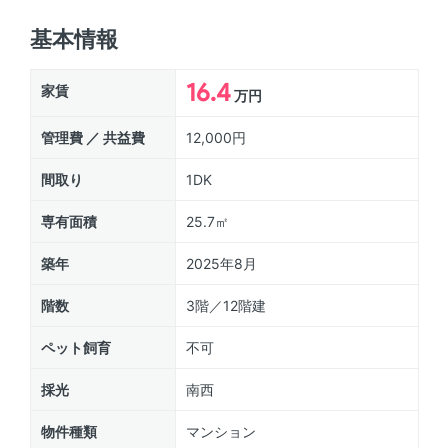
基本情報
16.4
家賃
万円
管理費 ／ 共益費
12,000円
間取り
1DK
専有面積
25.7㎡
築年
2025年8月
階数
3階／12階建
ペット飼育
不可
採光
南西
物件種類
マンション