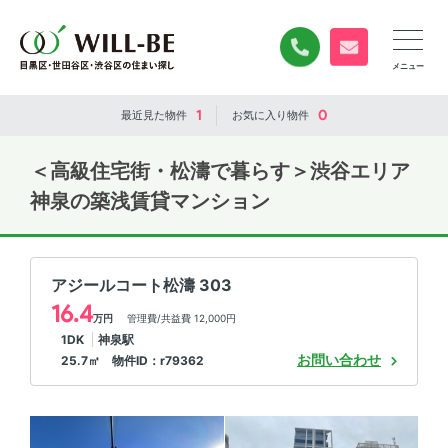
0120-840-834
無料お問い合
1
0
最近見た
物件
お気に入り
物件
＜高級住宅街・松濤で暮らす＞
渋谷エリア
神泉の
築浅
賃貸マンション
アジールコート松濤 303
16.4
万円
管理費/共益費 12,000円
1DK
神泉駅
お問い合わせ
25.7㎡ 物件ID：r79362