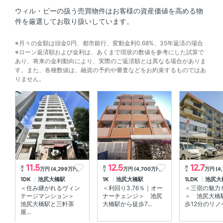
保険料
32000円/2年
ウィル・ビーの扱う売買物件はお客様の資産価値を高める物
件を厳選してお取り扱いしています。
保証会社利用
※月々の金額は頭金0円、都市銀行、変動金利0.68%、35年返済の場合
加入要（当社指定：初期費用は賃料等の５０％、月次保証
※ローン返済額および金利は、あくまで現状の数値を参考にした試算で
料は賃料等の１％。その他保証会社条件有）
あり、将来の金利動向により、実際のご返済額とは異なる場合がありま
す。また、各種数値は、融資の予約や審査などをお約束するものではあ
鍵交換費用
33000円
りません。
緊急サポート
詳細要確認
リノベーション
無
その他初期費用
11.5
12.5
12.7
月
月
月
万円 (4,299万円)
万円 (4,700万円)
万円 (4
々
々
々
1DK
池尻大橋駅
1K
池尻大橋駅
1LDK
池尻大
real プレミアム会費 19800円 ペット飼育時敷金1ヶ月増
＜住み継がれるヴィン
＜利回り3.76％｜オー
＜三宿の魅力
テージマンション＞
ナーチェンジ＞ 池尻
＞ 池尻大橋
備考
池尻大橋駅と三軒茶
大橋駅から徒歩7...
歩12分のリノベ
屋...
ペット飼育、楽器要相談。 駐車場空き要問合せ