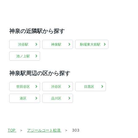
学区
-
神泉の近隣駅から探す
入居
即入居可
渋谷駅
神泉駅
駒場東大前駅
取引態様
一般
池ノ上駅
情報更新日
2026年08月01日
神泉駅周辺の区から探す
次回更新予定日
情報更新日より2週間
世田谷区
渋谷区
目黒区
港区
品川区
TOP
アジールコート松濤
303