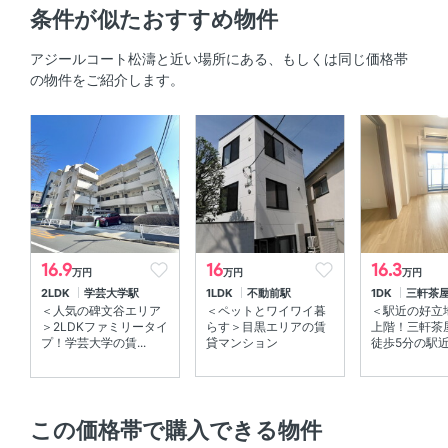
条件が似たおすすめ物件
敷地内駐車場
-
アジールコート松濤と近い場所にある、もしくは同じ価格帯
の物件をご紹介します。
駐輪場
有り ※空き要確認
敷金 ／ 保証金
164,000円 ／ -円
償却
-円
礼金
-円
仲介手数料
賃料1ヶ月分+税
16.9
16
16.3
万円
万円
万円
初期費用概算
約585,400円
2LDK
学芸大学駅
1LDK
不動前駅
1DK
三軒茶
内訳を見る
＜人気の碑文谷エリア
＜ペットとワイワイ暮
＜駅近の好立
＞2LDKファミリータイ
らす＞目黒エリアの賃
上階！三軒茶
プ！学芸大学の賃...
貸マンション
徒歩5分の駅近賃
めやす賃料
179,417円 ／ 月
表示
契約期間
普通賃貸借契約 02年00ヶ月
この価格帯で購入できる物件