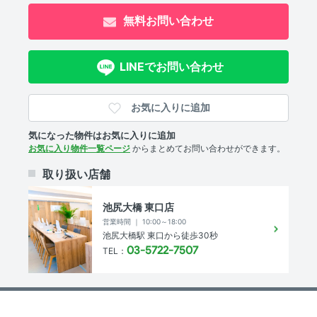
オートロック 、 防犯カメラ 、 ＴＶモニタ付きインターホ
無料お問い合わせ
ン
室内設備
LINEでお問い合わせ
室内洗濯機置場 、 エアコン
お気に入りに追加
部屋の特徴
気になった物件はお気に入りに追加
バルコニー 、 全居室フローリング
お気に入り物件一覧ページ
からまとめてお問い合わせができます。
共用部
取り扱い店舗
宅配ボックス 、 エレベーター 、 敷地内ゴミ箱
池尻大橋 東口店
営業時間 ｜ 10:00～18:00
その他
池尻大橋駅 東口から徒歩30秒
03-5722-7507
TEL：
インターネット無料
物件概要