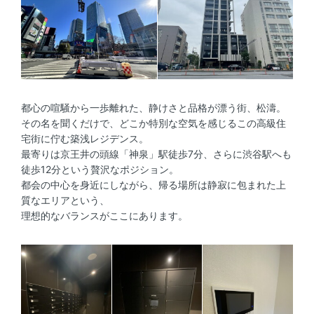
都心の喧騒から一歩離れた、静けさと品格が漂う街、松濤。
その名を聞くだけで、どこか特別な空気を感じるこの高級住
宅街に佇む築浅レジデンス。
最寄りは京王井の頭線「神泉」駅徒歩7分、さらに渋谷駅へも
徒歩12分という贅沢なポジション。
都会の中心を身近にしながら、帰る場所は静寂に包まれた上
質なエリアという、
理想的なバランスがここにあります。