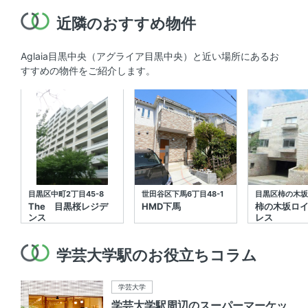
近隣のおすすめ物件
Aglaia目黒中央（アグライア目黒中央）と近い場所にあるお
すすめの物件をご紹介します。
目黒区中町2丁目45-8
世田谷区下馬6丁目48-1
目黒区柿の木坂2
The 目黒桜レジデ
HMD下馬
柿の木坂ロ
ンス
レス
学芸大学駅のお役立ちコラム
学芸大学
学芸大学駅周辺のスーパーマーケッ