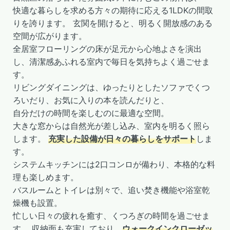
快適な暮らしを求める方々の期待に応える1LDKの間取
りを誇ります。 玄関を開けると、明るく開放感のある
空間が広がります。
全居室フローリングの床が足元から心地よさを演出
し、清潔感あふれる室内で毎日を気持ちよく過ごせま
す。
リビングダイニングは、ゆったりとしたソファでくつ
ろいだり、お気に入りの本を読んだりと、
自分だけの時間を楽しむのに最適な空間。
大きな窓からは自然光が差し込み、室内を明るく照ら
します。
充実した設備が日々の暮らしをサポート
しま
す。
システムキッチンには2口コンロが備わり、本格的な料
理も楽しめます。
バスルームとトイレは別々で、追い焚き機能や浴室乾
燥機も設置。
忙しい日々の疲れを癒す、くつろぎの時間を過ごせま
す。 収納面も充実しており、
ウォークインクローゼッ