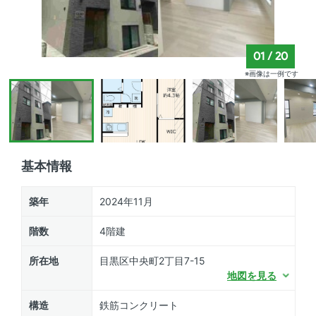
01
/
20
※画像は一例です
基本情報
築年
2024年11月
階数
4階建
所在地
目黒区中央町2丁目7-15
地図を見る
構造
鉄筋コンクリート