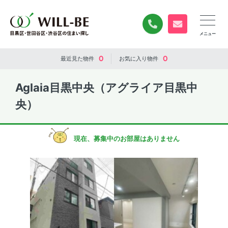
0120-840-834
無料お問い合
0
0
最近見た
物件
お気に入り
物件
Aglaia目黒中央（アグライア目黒中
央）
現在、募集中のお部屋はありません