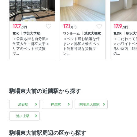
17.7
17.1
17.9
万円
万円
万円
1DK
学芸大学駅
ワンルーム
池尻大橋駅
1LDK
駒沢大
＜公園も街も自分流＞
＜ペット可お洒落な佇
＜こだわって
学芸大学・都立大学エ
まい＞池尻大橋のペッ
＞ホワイトベ
リアのペット可賃貸
ト飼育可能な賃貸マ
るい室内！駒
マ...
ン...
の...
駒場東大前の近隣駅から探す
渋谷駅
神泉駅
駒場東大前駅
池ノ上駅
駒場東大前駅周辺の区から探す