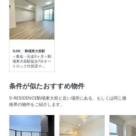
システムキッチン 、 2口コンロ 、 コンロ2口以上
セキュリティ
オートロック 、 ＴＶモニタ付きインターホン
室内設備
1LDK
駒場東大前駅
室内洗濯機置場 、 エアコン
＜敷金・礼金0ヶ月＞駒
場東大前駅徒歩7分オー
トロック付賃貸マ...
部屋の特徴
バルコニー
条件が似たおすすめ物件
共用部
S-RESIDENCE駒場東大前と近い場所にある、もしくは同じ価
格帯の物件をご紹介します。
エレベーター 、 宅配ボックス 、 敷地内ゴミ箱
その他
インターネット無料