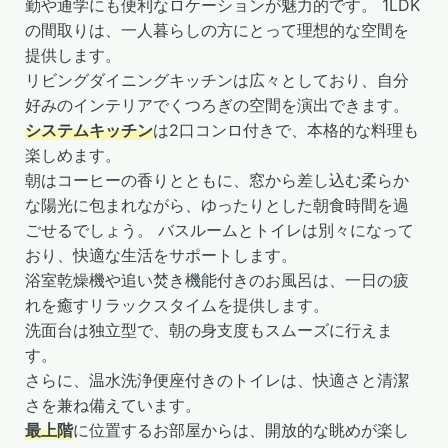
勤や通学にも便利なロケーションが魅力的です。 1LDK
の間取りは、一人暮らしの方にとって理想的な空間を
提供します。
リビングダイニングキッチンは広々としており、自分
好みのインテリアでくつろぎの空間を演出できます。
システムキッチン
は2口コンロ付きで、本格的な料理も
楽しめます。
朝はコーヒーの香りとともに、窓から差し込む柔らか
な陽光に包まれながら、ゆったりとした朝食時間を過
ごせるでしょう。 バスルームとトイレは別々になって
おり、快適な生活をサポートします。
浴室乾燥機や追い焚き機能付きのお風呂は、一日の疲
れを癒すリラックスタイムを提供します。
洗面台は独立型で、朝の身支度もスムーズに行えま
す。
さらに、温水洗浄便座付きのトイレは、快適さと清潔
さを兼ね備えています。
最上階
に位置するお部屋からは、開放的な眺めが楽し