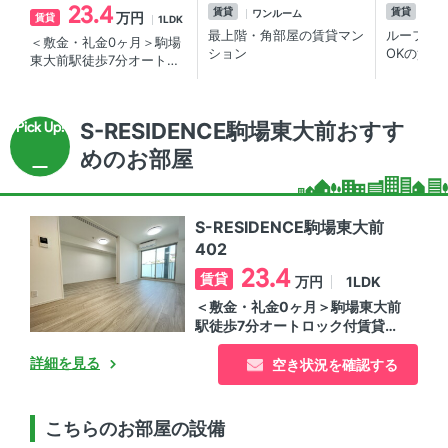
23.4
賃貸
賃貸
ワンルーム
1L
万円
賃貸
1LDK
最上階・角部屋の賃貸マン
ルーフバ
＜敷金・礼金0ヶ月＞駒場
ション
OKの賃貸
東大前駅徒歩7分オートロ
ック付賃貸マンション☆
S-RESIDENCE駒場東大前おすす
めのお部屋
S-RESIDENCE駒場東大前
402
23.4
賃貸
1LDK
万円
＜敷金・礼金0ヶ月＞駒場東大前
駅徒歩7分オートロック付賃貸マ
ンション☆
詳細を見る
空き状況を確認する
こちらのお部屋の設備