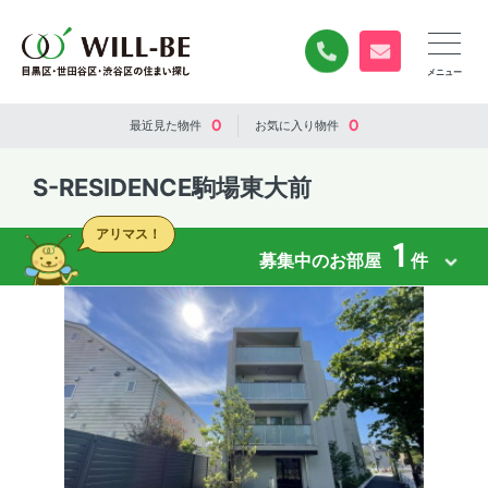
0120-840-834
無料お問い合
0
0
最近見た
物件
お気に入り
物件
S-RESIDENCE駒場東大前
アリマス！
1
募集中のお部屋
件