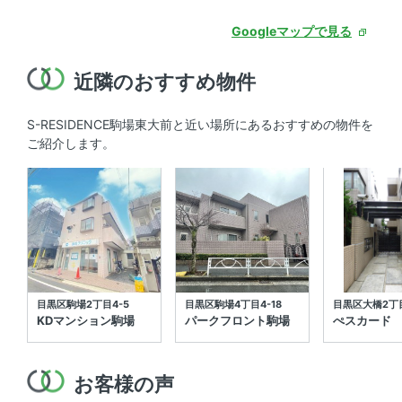
Googleマップで見る
近隣のおすすめ物件
S-RESIDENCE駒場東大前と近い場所にあるおすすめの物件を
ご紹介します。
目黒区駒場2丁目4-5
目黒区駒場4丁目4-18
目黒区大橋2丁目
KDマンション駒場
パークフロント駒場
ぺスカード
お客様の声