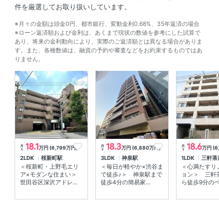
件を厳選してお取り扱いしています。
※月々の金額は頭金0円、都市銀行、変動金利0.68%、35年返済の場合
※ローン返済額および金利は、あくまで現状の数値を参考にした試算で
あり、将来の金利動向により、実際のご返済額とは異なる場合がありま
す。また、各種数値は、融資の予約や審査などをお約束するものではあ
りません。
18.1
18.3
18.6
月
月
月
万円 (6,799万円)
万円 (6,880万円)
万円 (6
々
々
々
2LDK
桜新町駅
3LDK
神泉駅
1LDK
三軒茶
＜桜新町・上野毛エリ
＜毎日が軽やか×渋谷ま
＜心満たすリ
ア×モダンな住まい＞
で徒歩♪＞ 神泉駅まで
ョン＞ 三軒
世田谷区深沢アドレ...
徒歩4分の簡易家...
ら徒歩9分のペッ