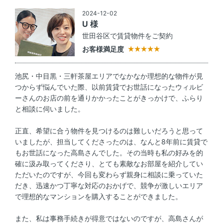
2024-12-02
U 様
世田谷区で賃貸物件をご契約
お客様満足度
池尻・中目黒・三軒茶屋エリアでなかなか理想的な物件が見
つからず悩んでいた際、以前賃貸でお世話になったウィルビ
ーさんのお店の前を通りかかったことがきっかけで、ふらり
と相談に伺いました。
正直、希望に合う物件を見つけるのは難しいだろうと思って
いましたが、担当してくださったのは、なんと8年前に賃貸で
もお世話になった高島さんでした。その当時も私の好みを的
確に汲み取ってくださり、とても素敵なお部屋を紹介してい
ただいたのですが、今回も変わらず親身に相談に乗っていた
だき、迅速かつ丁寧な対応のおかげで、競争が激しいエリア
で理想的なマンションを購入することができました。
また、私は事務手続きが得意ではないのですが、高島さんが