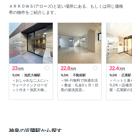
システムキッチン 、 3口以上コンロ 、 コンロ2口以上
ＡＲＲＯＷＳ(アローズ)と近い場所にある、もしくは同じ価格
帯の物件をご紹介します。
セキュリティ
オートロック 、 ＴＶモニタ付きインターホン 、 防犯カメ
ラ
室内設備
室内洗濯機置場 、 エアコン
23
22.8
22.4
万円
万円
万円
部屋の特徴
1LDK
池尻大橋駅
1LDK
不動前駅
1LDK
広尾駅
＜おしゃれな二人に♪＞
＜Wi-Fi無料で快適生活
＜ペットと暮
バルコニー 、 角部屋
ウォークインクローゼ
＞敷金・礼金0ヶ月！目
1LDK＞設備
ット付き！池尻大橋...
黒の築浅賃貸...
屋・広尾駅の賃
共用部
エレベーター 、 宅配ボックス
神泉の近隣駅から探す