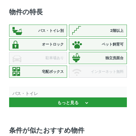
物件の特長
バス・トイレ別
2階以上
オートロック
ペット飼育可
駐車場あり
独立洗面台
宅配ボックス
インターネット無料
バス・トイレ
もっと見る
バストイレ別 、 追焚機能 、 浴室乾燥機 、 温水洗浄便座
、 独立洗面台
キッチン
条件が似たおすすめ物件