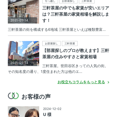
引っ越し
お部屋探し
三軒茶屋
三軒茶屋の中でも家賃が安いエリア
は？三軒茶屋の家賃相場を解説しま
す！
2021-01-14
三軒茶屋の街を構成する6地域 三軒茶屋といえば種類豊富...
お部屋探し
三軒茶屋
【部屋探しのプロが教えます】三軒
茶屋の住みやすさと家賃相場
2021-01-14
三軒茶屋。世田谷区きっての人気の街。
その知名度の通り、1度住まれた方は他のエ...
お役立ちコラムをもっと見る
お客様の声
2024-12-02
U 様