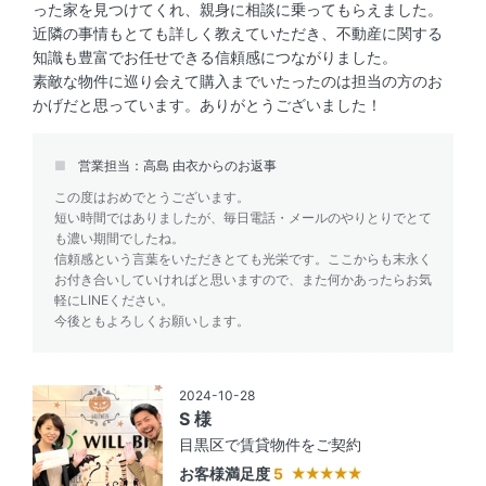
った家を見つけてくれ、親身に相談に乗ってもらえました。
近隣の事情もとても詳しく教えていただき、不動産に関する
知識も豊富でお任せできる信頼感につながりました。
素敵な物件に巡り会えて購入までいたったのは担当の方のお
かげだと思っています。ありがとうございました！
営業担当：高島 由衣からのお返事
この度はおめでとうございます。
短い時間ではありましたが、毎日電話・メールのやりとりでとて
も濃い期間でしたね。
信頼感という言葉をいただきとても光栄です。ここからも末永く
お付き合いしていければと思いますので、また何かあったらお気
軽にLINEください。
今後ともよろしくお願いします。
2024-10-28
S 様
目黒区で賃貸物件をご契約
お客様満足度
5