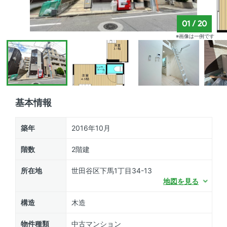
01
/
20
※画像は一例です
基本情報
築年
2016年10月
階数
2階建
所在地
世田谷区下馬1丁目34-13
地図を見る
構造
木造
物件種類
中古マンション