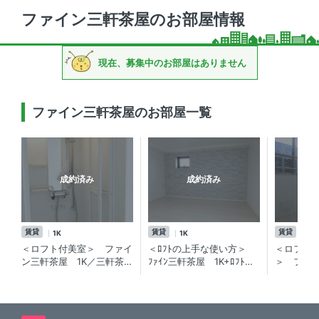
ファイン三軒茶屋のお部屋情報
現在、募集中のお部屋はありません
ファイン三軒茶屋のお部屋一覧
成約済み
成約済み
賃貸
賃貸
賃貸
1K
1K
1K
＜ロフト付美室＞ ファイ
＜ﾛﾌﾄの上手な使い方＞
＜ロフト
ン三軒茶屋 1K／三軒茶
ﾌｧｲﾝ三軒茶屋 1K+ﾛﾌﾄ／
＞ ファ
屋・下馬エリア！ロフト付
渋谷にもすぐに出られる便
1R／三軒
きの賃貸物件
利な立地。お財布に優しい
賃貸マン
賃貸物件出ました！