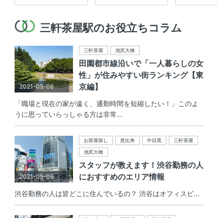
三軒茶屋駅のお役立ちコラム
三軒茶屋
池尻大橋
田園都市線沿いで「一人暮らしの女
性」が住みやすい街ランキング【東
京編】
2021-05-06
「職場と現在の家が遠く、通勤時間を短縮したい！」このよ
うに思っていらっしゃる方は非常...
お部屋探し
恵比寿
中目黒
三軒茶屋
池尻大橋
スタッフが教えます！渋谷勤務の人
におすすめのエリア情報
2021-05-06
渋谷勤務の人は皆どこに住んでいるの？ 渋谷はオフィスビ...