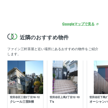
Googleマップで見る
近隣のおすすめ物件
ファイン三軒茶屋と近い場所にあるおすすめの物件をご紹介
します。
世田谷区三宿2丁目16-12
世田谷区上馬2丁目12-10
世田谷区下馬2丁
クレール三宿B棟
T’s
オーシャン