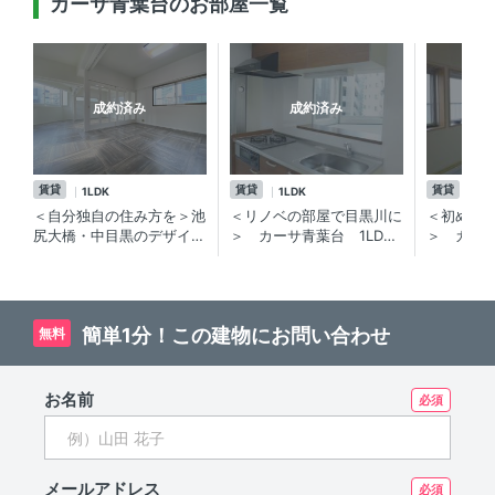
カーサ青葉台のお部屋一覧
成約済み
成約済み
賃貸
賃貸
賃貸
1LDK
1LDK
1D
＜自分独自の住み方を＞池
＜リノベの部屋で目黒川に
＜初めて
尻大橋・中目黒のデザイン
＞ カーサ青葉台 1LDK
＞ カーサ
にこだわったリノベーショ
／中目黒エリアも楽しめ
リノベー
ン賃貸マンション
る、池尻大橋駅 徒歩7分の
山・中目
リノベーション賃貸マンシ
尻大橋の
ョン
ン
簡単1分！この建物にお問い合わせ
無料
お名前
メールアドレス