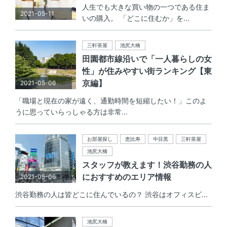
人生でも大きな買い物の一つである住ま
2021-05-11
いの購入。 「どこに住むか」を...
三軒茶屋
池尻大橋
田園都市線沿いで「一人暮らしの女
性」が住みやすい街ランキング【東
京編】
2021-05-06
「職場と現在の家が遠く、通勤時間を短縮したい！」このよ
うに思っていらっしゃる方は非常...
お部屋探し
恵比寿
中目黒
三軒茶屋
池尻大橋
スタッフが教えます！渋谷勤務の人
におすすめのエリア情報
2021-05-06
渋谷勤務の人は皆どこに住んでいるの？ 渋谷はオフィスビ...
池尻大橋