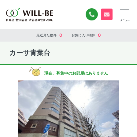
0120-840-834
無料お問い合
0
0
最近見た
物件
お気に入り
物件
カーサ青葉台
現在、募集中のお部屋はありません