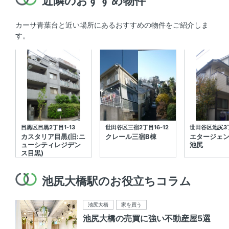
近隣のおすすめ物件
カーサ青葉台と近い場所にあるおすすめの物件をご紹介しま
す。
目黒区目黒2丁目1-13
世田谷区三宿2丁目16-12
世田谷区池尻3丁
カスタリア目黒(旧:ニ
クレール三宿B棟
エタージェ
ューシティレジデン
池尻
ス目黒)
池尻大橋駅のお役立ちコラム
池尻大橋
家を買う
池尻大橋の売買に強い不動産屋5選