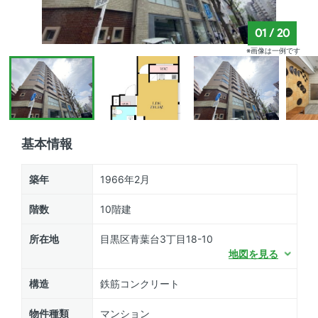
01
/
20
※画像は一例です
基本情報
築年
1966年2月
階数
10階建
所在地
目黒区青葉台3丁目18-10
地図を見る
構造
鉄筋コンクリート
物件種類
マンション