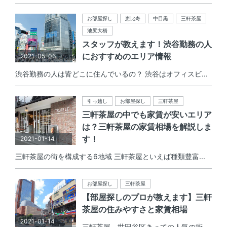
お部屋探し
恵比寿
中目黒
三軒茶屋
池尻大橋
スタッフが教えます！渋谷勤務の人
におすすめのエリア情報
2021-05-06
渋谷勤務の人は皆どこに住んでいるの？ 渋谷はオフィスビ...
引っ越し
お部屋探し
三軒茶屋
三軒茶屋の中でも家賃が安いエリア
は？三軒茶屋の家賃相場を解説しま
す！
2021-01-14
三軒茶屋の街を構成する6地域 三軒茶屋といえば種類豊富...
お部屋探し
三軒茶屋
【部屋探しのプロが教えます】三軒
茶屋の住みやすさと家賃相場
2021-01-14
三軒茶屋。世田谷区きっての人気の街。