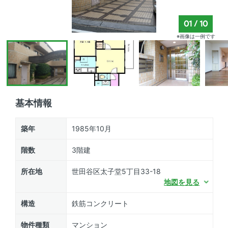
01
/
10
※画像は一例です
基本情報
築年
1985年10月
階数
3階建
所在地
世田谷区太子堂5丁目33-18
地図を見る
構造
鉄筋コンクリート
物件種類
マンション