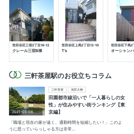
世田谷区三宿2丁目16-12
世田谷区上馬2丁目12-10
世田谷区下馬2丁
クレール三宿B棟
T’s
オーシャン
三軒茶屋駅のお役立ちコラム
三軒茶屋
池尻大橋
田園都市線沿いで「一人暮らしの女
性」が住みやすい街ランキング【東
京編】
2021-05-06
「職場と現在の家が遠く、通勤時間を短縮したい！」このよ
うに思っていらっしゃる方は非常...