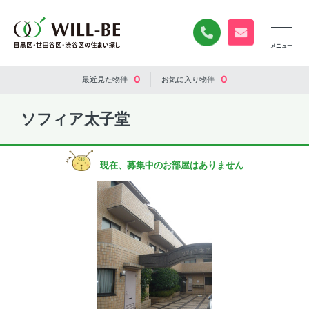
0120-840-834
無料お問い合
0
0
最近見た
物件
お気に入り
物件
ソフィア太子堂
現在、募集中のお部屋はありません