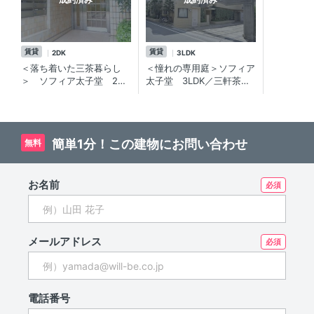
賃貸
賃貸
2DK
3LDK
＜落ち着いた三茶暮らし
＜憧れの専用庭＞ソフィア
＞ ソフィア太子堂 2DK
太子堂 3LDK／三軒茶屋
／角部屋・3面採光！閑静
の賃貸マンション
な住宅街！ 三軒茶屋エリ
アの分譲賃貸マンション
簡単1分！この建物にお問い合わせ
無料
お名前
メールアドレス
電話番号