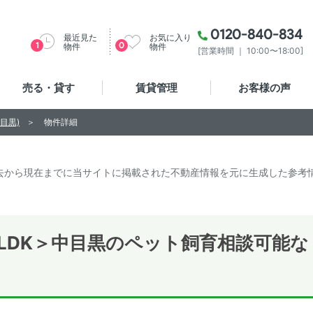
0120-840-834
最近見た
お気に入り
1
0
物件
物件
[営業時間 ｜ 10:00〜18:00]
売る・貸す
賃貸管理
お客様の声
目黒)
物件詳細
去から現在までに当サイトに掲載された不動産情報を元に生成した参考
LDK＞中目黒のペット飼育相談可能な