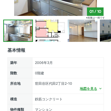
01
/
10
※画像は一例です
基本情報
築年
2006年3月
階数
0階建
所在地
世田谷区代田2丁目2-10
地図を見る
構造
鉄筋コンクリート
物件種類
マンション