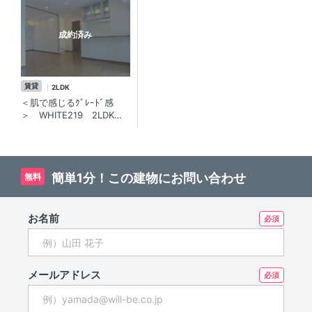
成約済み
賃貸
2LDK
＜肌で感じるｸﾞﾚｰﾄﾞ感
＞ WHITE219 2LDK／
ﾋﾟｱﾉ･ペット相談可の三軒
茶屋高級賃貸マンション。
近隣にはｽｰﾊﾟｰや緑道等生
活環境良好。
簡単1分！この建物にお問い合わせ
無料
お名前
メールアドレス