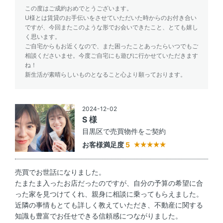
この度はご成約おめでとうございます。
U様とは賃貸のお手伝いをさせていただいた時からのお付き合い
ですが、今回またこのような形でお会いできたこと、とても嬉し
く思います。
ご自宅からもお近くなので、また困ったことあったらいつでもご
相談くださいませ。今度ご自宅にも遊びに行かせていただきます
ね！
新生活が素晴らしいものとなること心より願っております。
2024-12-02
S 様
目黒区で売買物件をご契約
お客様満足度
5
売買でお世話になりました。
たまたま入ったお店だったのですが、自分の予算の希望に合
った家を見つけてくれ、親身に相談に乗ってもらえました。
近隣の事情もとても詳しく教えていただき、不動産に関する
知識も豊富でお任せできる信頼感につながりました。