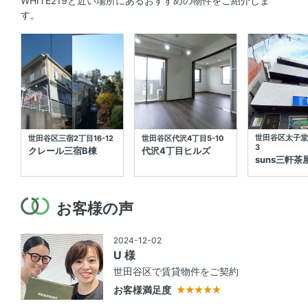
WHITE219と近い場所にあるおすすめの物件をご紹介しま
す。
世田谷区太子堂3
世田谷区三宿2丁目16-12
世田谷区代沢4丁目5-10
3
クレール三宿B棟
代沢4丁目ヒルズ
suns三軒茶
お客様の声
2024-12-02
U 様
世田谷区で賃貸物件をご契約
お客様満足度