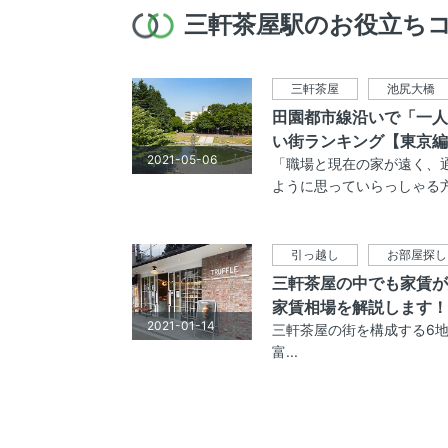
三軒茶屋駅のお役立ち
三軒茶屋
池尻大橋
田園都市線沿いで「一人
い街ランキング【東京編
2021-05-06
「職場と現在の家が遠く、
ように思っていらっしゃる方は
引っ越し
お部屋探し
三軒茶屋の中でも家賃が
家賃相場を解説します！
2021-01-14
三軒茶屋の街を構成する6地
富...