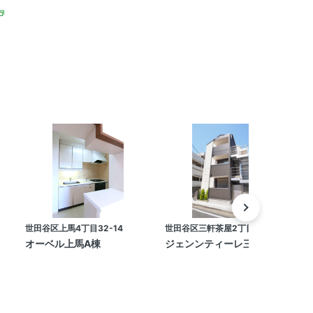
世田谷区上馬4丁目32-14
世田谷区三軒茶屋2丁目32-2
世
オーベル上馬A棟
ジェンンティーレ三軒茶屋