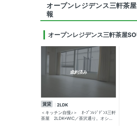
オープンレジデンス三軒茶屋S
報
オープンレジデンス三軒茶屋SO
成約済み
賃貸
2LDK
＜キッチン自慢♪＞ ｵｰﾌﾟﾝﾚｼﾞﾃﾞﾝｽ三軒
茶屋 2LDK+WIC／茶沢通り。オシャ
レなペット可・デザイナーズ賃貸マン
ション