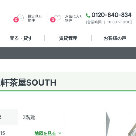
0120-840-834
最近見た
お気に入り
0
0
物件
物件
[営業時間 ｜ 10:00〜18:00]
売る・貸す
賃貸管理
お客様の声
軒茶屋SOUTH
数
2階建
15
地図を見る