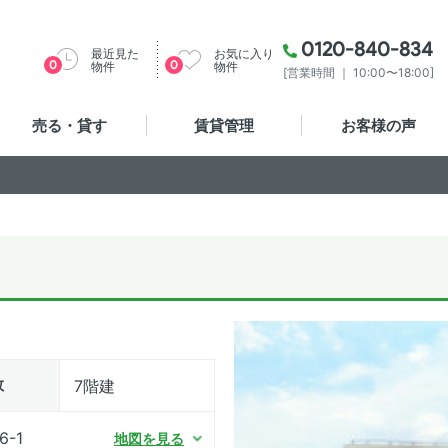
0120-840-834
最近見た
お気に入り
0
0
物件
物件
[営業時間 ｜ 10:00〜18:00]
売る・貸す
賃貸管理
お客様の声
数
7階建
-1
地図を見る