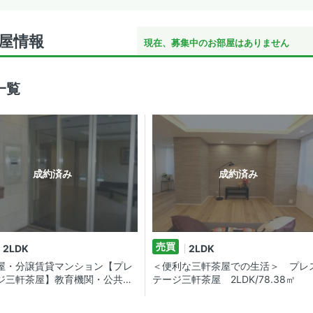
屋情報
現在、募集中のお部屋はありません
一覧
成約済み
成約済み
売買
2LDK
2LDK
屋・分譲賃貸マンション【プレ
＜便利な三軒茶屋での生活＞ プレ
ジ三軒茶屋】教育機関・公共施
テージ三軒茶屋 2LDK/78.38㎡
買い物も便利☆ゆったりＬＤＫ
！お子様も大喜び♪