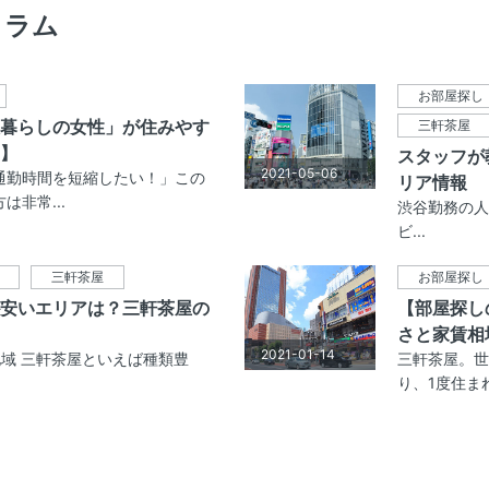
コラム
お部屋探し
暮らしの女性」が住みやす
三軒茶屋
】
スタッフが
2021-05-06
通勤時間を短縮したい！」この
リア情報
非常...
渋谷勤務の人
ビ...
三軒茶屋
お部屋探し
安いエリアは？三軒茶屋の
【部屋探し
さと家賃相
2021-01-14
域 三軒茶屋といえば種類豊
三軒茶屋。世
り、1度住まれ