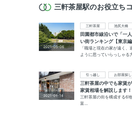
三軒茶屋駅のお役立ち
三軒茶屋
池尻大橋
田園都市線沿いで「一人
い街ランキング【東京編
2021-05-06
「職場と現在の家が遠く、
ように思っていらっしゃる方は
引っ越し
お部屋探し
三軒茶屋の中でも家賃が
家賃相場を解説します！
2021-01-14
三軒茶屋の街を構成する6地
富...