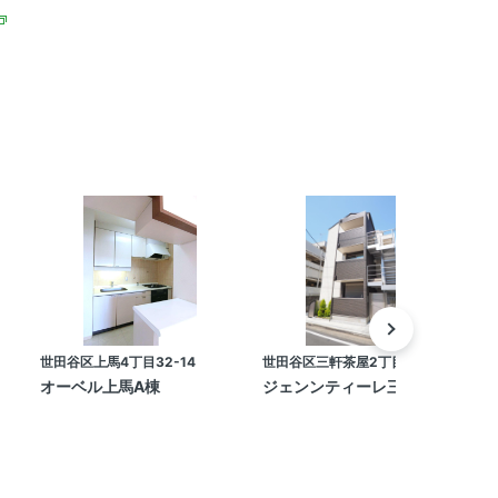
世田谷区上馬4丁目32-14
世田谷区三軒茶屋2丁目32-2
世
オーベル上馬A棟
ジェンンティーレ三軒茶屋