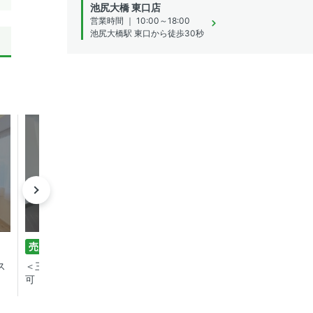
池尻大橋 東口店
営業時間 ｜ 10:00～18:00
池尻大橋駅 東口から徒歩30秒
成約済み
売買
2LDK
ス
＜三方向角住戸、充実の収納、ペット
可！＞ プレステージ三軒茶屋/78.38
㎡/2LDK