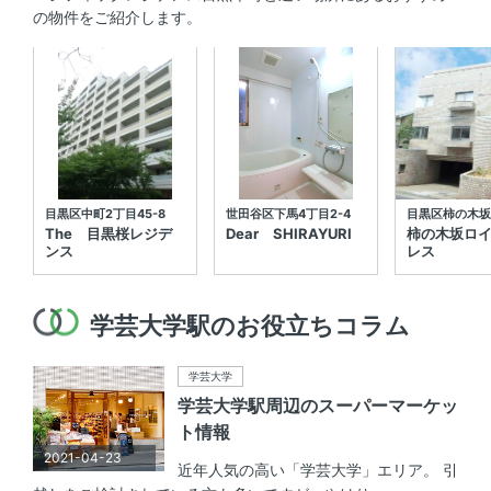
の物件をご紹介します。
目黒区中町2丁目45-8
世田谷区下馬4丁目2-4
目黒区柿の木坂2
The 目黒桜レジデ
Dear SHIRAYURI
柿の木坂ロ
ンス
レス
学芸大学駅のお役立ちコラム
学芸大学
学芸大学駅周辺のスーパーマーケッ
ト情報
2021-04-23
近年人気の高い「学芸大学」エリア。 引