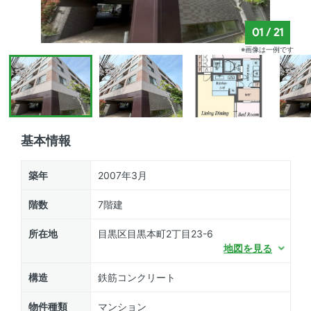
01
/
21
※画像は一例です
基本情報
築年
2007年3月
階数
7階建
所在地
目黒区目黒本町2丁目23-6
地図を見る
構造
鉄筋コンクリート
物件種類
マンション