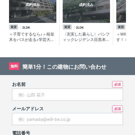
成約済み
成約済み
賃貸
賃貸
賃貸
2LDK
2LDK
2L
＜子育てするなら♪＞桜並
〈充実した暮らし〉パシフ
＜WICが
木をバスが走る♪学芸大
ィックレジデンス目黒本
す！＞セ
学・武蔵小山エリアの賃貸
町/2ＬＤＫ ペット飼育
学芸大学
物件
可！ 賃貸マンション
な賃貸マ
簡単1分！この建物にお問い合わせ
無料
お名前
メールアドレス
電話番号