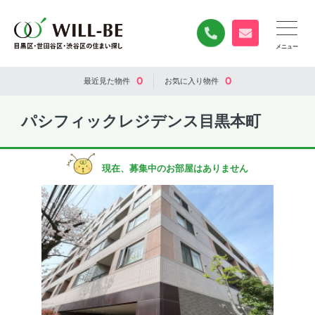
0120-840-834
無料お問い合
0
0
最近見た
物件
お気に入り
物件
パシフィックレジデンス目黒本町
現在、募集中のお部屋はありません