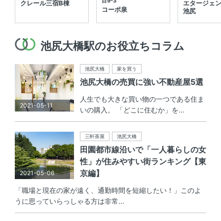
目9-3
クレール三宿B棟
エタージェ
コーポ泉
池尻
池尻大橋駅のお役立ちコラム
池尻大橋
家を買う
池尻大橋の売買に強い不動産屋5選
人生でも大きな買い物の一つである住ま
2021-05-11
いの購入。 「どこに住むか」を...
三軒茶屋
池尻大橋
田園都市線沿いで「一人暮らしの女
性」が住みやすい街ランキング【東
京編】
2021-05-06
「職場と現在の家が遠く、通勤時間を短縮したい！」このよ
うに思っていらっしゃる方は非常...