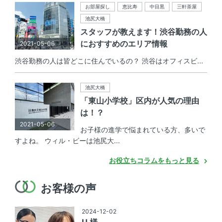
お部屋探し
恵比寿
中目黒
三軒茶屋
池尻大橋
スタッフが教えます！渋谷勤務の人
におすすめのエリア情報
2021-05-06
渋谷勤務の人は皆どこに住んでいるの？ 渋谷はオフィスビ...
池尻大橋
「東山小学校」区内が人気の理由
は！？
2021-05-06
お子様の進学で悩まれている方、多いで
すよね。 ウィル・ビーは池尻大...
お役立ちコラムをもっと見る
お客様の声
2024-12-02
U 様