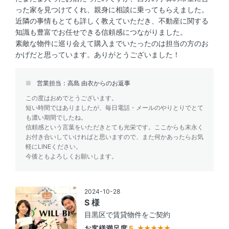
った家を見つけてくれ、親身に相談に乗ってもらえました。
近隣の事情もとても詳しく教えていただき、不動産に関する
知識も豊富でお任せできる信頼感につながりました。
素敵な物件に巡り会えて購入までいたったのは担当の方のお
かげだと思っています。ありがとうございました！
営業担当：高島 由衣からのお返事
この度はおめでとうございます。
短い時間ではありましたが、毎日電話・メールのやりとりでとて
も濃い期間でしたね。
信頼感という言葉をいただきとても光栄です。ここからも末永く
お付き合いしていければと思いますので、また何かあったらお気
軽にLINEください。
今後ともよろしくお願いします。
2024-10-28
S 様
目黒区で賃貸物件をご契約
お客様満足度
5