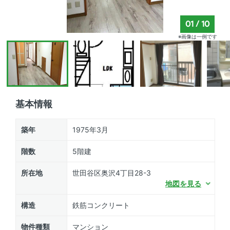
01
/
10
※画像は一例です
基本情報
築年
1975年3月
階数
5階建
所在地
世田谷区奥沢4丁目28-3
地図を見る
構造
鉄筋コンクリート
物件種類
マンション