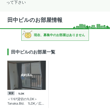
って下さい
田中ビルのお部屋情報
現在、募集中のお部屋はありません
田中ビルのお部屋一覧
成約済み
賃貸
1LDK
＜1ﾌﾛｱ貸切の1LDK＞
Tanaka.Bld. 1LDK／広々
30平米超え!三軒茶屋・池