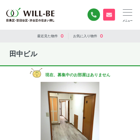
0120-840-834
無料お問い合
0
0
最近見た
物件
お気に入り
物件
田中ビル
現在、募集中のお部屋はありません