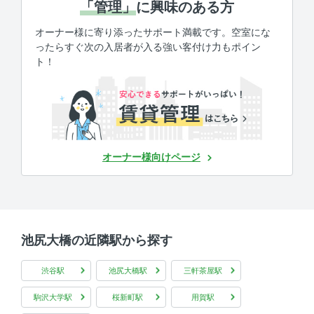
「管理」
に興味のある方
オーナー様に寄り添ったサポート満載です。空室にな
ったらすぐ次の入居者が入る強い客付け力もポイン
ト！
オーナー様向けページ
池尻大橋の近隣駅から探す
渋谷駅
池尻大橋駅
三軒茶屋駅
駒沢大学駅
桜新町駅
用賀駅