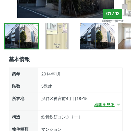
01
/
12
※画像は一例です
基本情報
築年
2014年1月
階数
5階建
所在地
渋谷区神宮前4丁目18-15
地図を見る
構造
鉄骨鉄筋コンクリート
物件種類
マンション