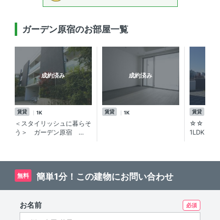
ガーデン原宿のお部屋一覧
成約済み
成約済み
賃貸
賃貸
賃貸
1K
1K
1L
＜スタイリッシュに暮らそ
☆☆【ガー
う＞ ガーデン原宿
1LDK ?
1K+DEN／表参道ヒルズ裏
◎明治神宮
手のハイクォリティ賃貸マ
分、ご近
ンション！新生活に夢膨ら
ルズの賃
む♪
簡単1分！この建物にお問い合わせ
無料
お名前