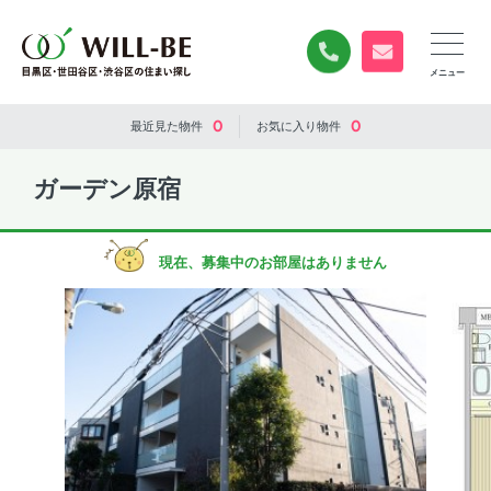
0120-840-834
無料お問い合
0
0
最近見た
物件
お気に入り
物件
ガーデン原宿
現在、募集中のお部屋はありません