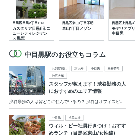
目黒区目黒2丁目1-13
目黒区東山1丁目不明
目黒区上目黒3丁
カスタリア目黒(旧:ニ
東山1丁目メゾン
モデリアブ
ューシティレジデン
中目黒
ス目黒)
中目黒駅のお役立ちコラム
お部屋探し
恵比寿
中目黒
三軒茶屋
池尻大橋
スタッフが教えます！渋谷勤務の人
におすすめのエリア情報
2021-05-06
渋谷勤務の人は皆どこに住んでいるの？ 渋谷はオフィスビ...
中目黒
池尻大橋
ウィル・ビー社員行きつけ！おすす
めランチ（目黒区東山/女性編)