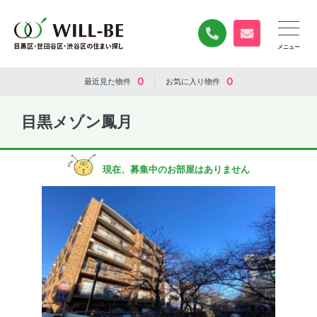
0120-840-834
無料お問い合
0
0
最近見た
物件
お気に入り
物件
目黒メゾン鳳月
現在、募集中のお部屋はありません