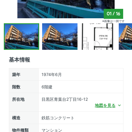
01
/
16
※画像は一例です
基本情報
築年
1974年6月
階数
6階建
所在地
目黒区青葉台2丁目16-12
地図を見る
構造
鉄筋コンクリート
物件種類
マンション