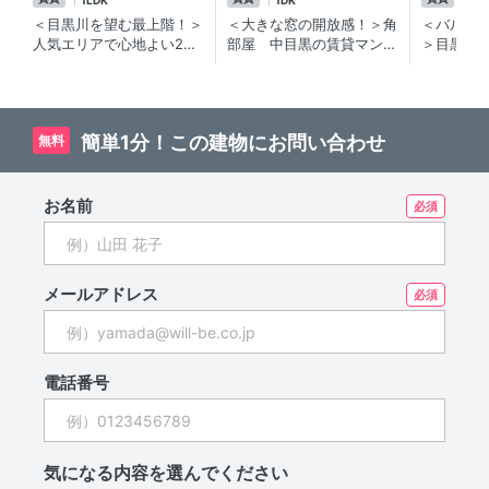
1LDK
1DK
2K
＜目黒川を望む最上階！＞
＜大きな窓の開放感！＞角
＜バルコ
人気エリアで心地よい2人
部屋 中目黒の賃貸マンシ
＞目黒川
暮らし♪中目黒・青葉台の
ョン
る！！中
分譲賃貸マンション
る賃貸マ
簡単1分！この建物にお問い合わせ
無料
お名前
メールアドレス
電話番号
気になる内容を選んでください