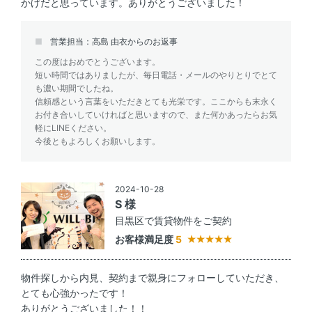
かげだと思っています。ありがとうございました！
営業担当：高島 由衣からのお返事
この度はおめでとうございます。
短い時間ではありましたが、毎日電話・メールのやりとりでとて
も濃い期間でしたね。
信頼感という言葉をいただきとても光栄です。ここからも末永く
お付き合いしていければと思いますので、また何かあったらお気
軽にLINEください。
今後ともよろしくお願いします。
2024-10-28
S 様
目黒区で賃貸物件をご契約
お客様満足度
5
物件探しから内見、契約まで親身にフォローしていただき、
とても心強かったです！
ありがとうございました！！