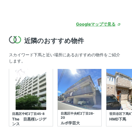
Googleマップで見る
近隣のおすすめ物件
スカイワード下馬と近い場所にあるおすすめの物件をご紹介
します。
目黒区中央町2丁目28-
目黒区中町2丁目45-8
世田谷区下馬6丁
20
The 目黒桜レジデ
HMD下馬
ルポ学芸大
ンス