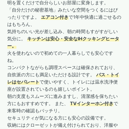
明を置くだけで自分らしいお部屋に変身します。
「自分だけの秘密基地」みたいな空間をつくるにはぴ
ったりですよ。
エアコン付き
で1年中快適に過ごせるの
はもちろん、
気持ちのいい光が差し込み、朝の時間もすがすがしい
気分に。
キッチンは安心・安全なIHクッキングヒータ
ー。
火を使わないので初めての一人暮らしでも安心です
ね。
コンパクトながらも調理スペースは確保されており、
自炊派の方にも満足いただける設計です。
バス・トイ
レはセパレート
で使いやすく、トイレには温水洗浄便
座が設置されているのも嬉しいポイント。
朝の支度もスムーズに進みますし、清潔感を保ちたい
方にもおすすめです。 また、
TVインターホン付き
で
来客時の確認もバッチリ。
セキュリティが気になる方にも安心の設備です。
収納にはクローゼットが備え付けられており、洋服や