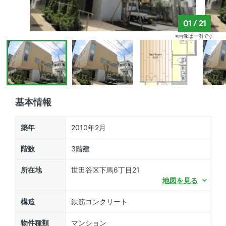
01
/
21
※画像は一例です
基本情報
築年
2010年2月
階数
3階建
所在地
世田谷区下馬6丁目21
地図を見る
構造
鉄筋コンクリート
物件種類
マンション