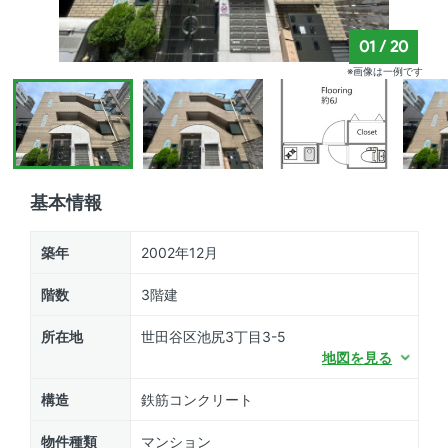
01
/
20
※画像は一例です
基本情報
築年
2002年12月
階数
3階建
所在地
世田谷区池尻3丁目3-5
地図を見る
構造
鉄筋コンクリート
物件種類
マンション