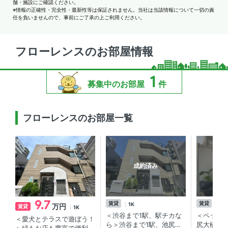
舗・施設にご確認ください。
※情報の正確性・完全性・最新性等は保証されません。当社は当該情報について一切の責
任を負いませんので、事前にご了承の上ご利用ください。
フローレンスのお部屋情報
1
募集中のお部屋
件
フローレンスのお部屋一覧
成約済み
9.7
賃貸
賃貸
1K
1K
万円
賃貸
1K
＜渋谷まで1駅、駅チカな
＜ペット
＜愛犬とテラスで遊ぼう！
ら＞渋谷まで1駅、池尻大
尻大橋駅徒