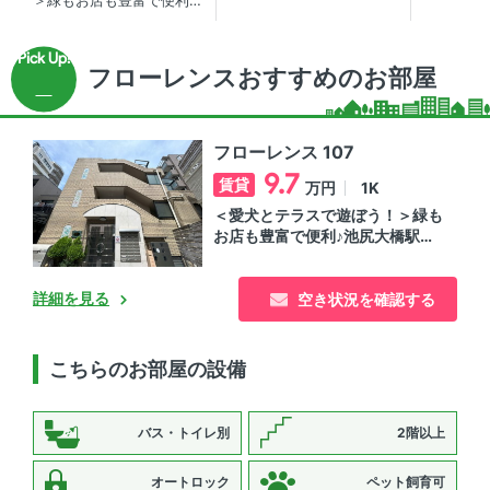
＞緑もお店も豊富で便利♪
橋徒歩1分のペット可賃貸
付賃貸マ
池尻大橋駅徒歩1分の賃貸
マンション
マンション
フローレンスおすすめのお部屋
フローレンス 107
9.7
賃貸
1K
万円
＜愛犬とテラスで遊ぼう！＞緑も
お店も豊富で便利♪池尻大橋駅徒
歩1分の賃貸マンション
詳細を見る
空き状況を確認する
こちらのお部屋の設備
バス・トイレ別
2階以上
オートロック
ペット飼育可