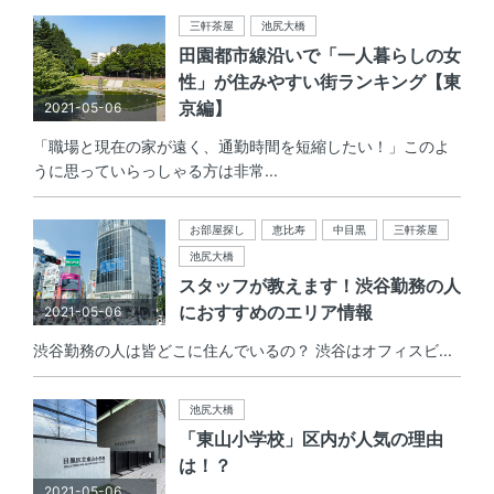
三軒茶屋
池尻大橋
田園都市線沿いで「一人暮らしの女
性」が住みやすい街ランキング【東
京編】
2021-05-06
「職場と現在の家が遠く、通勤時間を短縮したい！」このよ
うに思っていらっしゃる方は非常...
お部屋探し
恵比寿
中目黒
三軒茶屋
池尻大橋
スタッフが教えます！渋谷勤務の人
におすすめのエリア情報
2021-05-06
渋谷勤務の人は皆どこに住んでいるの？ 渋谷はオフィスビ...
池尻大橋
「東山小学校」区内が人気の理由
は！？
2021-05-06