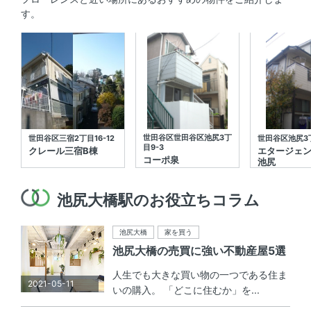
す。
世田谷区世田谷区池尻3丁
世田谷区三宿2丁目16-12
世田谷区池尻3丁
目9-3
クレール三宿B棟
エタージェ
コーポ泉
池尻
池尻大橋駅のお役立ちコラム
池尻大橋
家を買う
池尻大橋の売買に強い不動産屋5選
人生でも大きな買い物の一つである住ま
2021-05-11
いの購入。 「どこに住むか」を...