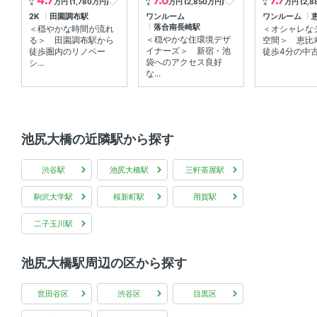
万円 (1,780万円)
万円 (2,850万円)
万円 (2,
々
々
々
2K
田園調布駅
ワンルーム
ワンルーム
落合南長崎駅
＜穏やかな時間が流れ
＜オシャレな
＜穏やかな住環境デザ
る＞ 田園調布駅から
空間＞ 恵比
イナーズ＞ 新宿・池
徒歩圏内のリノベー
徒歩4分の中古物
袋へのアクセス良好
シ...
な...
池尻大橋の近隣駅から探す
渋谷駅
池尻大橋駅
三軒茶屋駅
駒沢大学駅
桜新町駅
用賀駅
二子玉川駅
池尻大橋駅周辺の区から探す
世田谷区
渋谷区
目黒区