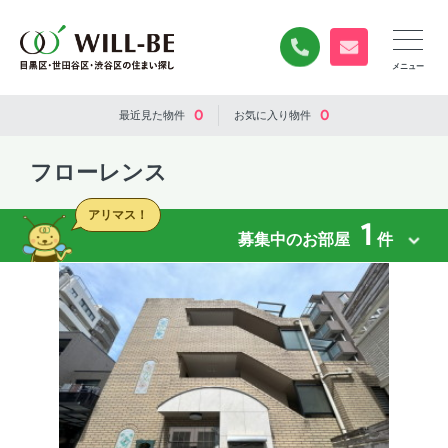
0120-840-834
無料お問い合
0
0
最近見た
物件
お気に入り
物件
フローレンス
アリマス！
1
募集中のお部屋
件