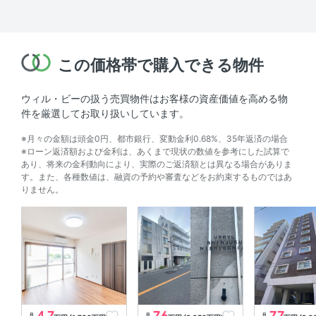
この価格帯で購入できる物件
ウィル・ビーの扱う売買物件はお客様の資産価値を高める物
件を厳選してお取り扱いしています。
※月々の金額は頭金0円、都市銀行、変動金利0.68%、35年返済の場合
※ローン返済額および金利は、あくまで現状の数値を参考にした試算で
あり、将来の金利動向により、実際のご返済額とは異なる場合がありま
す。また、各種数値は、融資の予約や審査などをお約束するものではあ
りません。
4.7
7.6
7.7
月
月
月