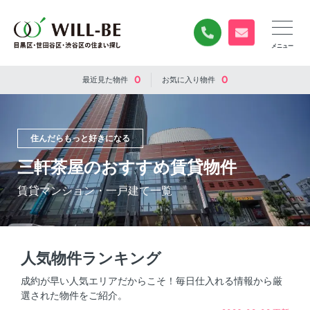
0120-840-834
無料お問い合
0
0
最近見た
物件
お気に入り
物件
住んだらもっと好きになる
三軒茶屋のおすすめ賃貸物件
賃貸マンション・一戸建て一覧
人気物件ランキング
成約が早い人気エリアだからこそ！毎日仕入れる情報から厳
選された物件をご紹介。