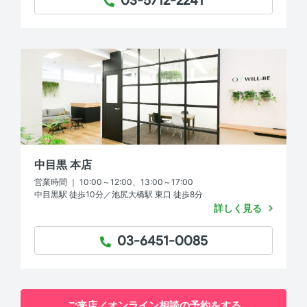
03-5712-2241
TEL：
中目黒 本店
営業時間 ｜ 10:00～12:00、13:00～17:00
中目黒駅 徒歩10分／池尻大橋駅 東口 徒歩8分
詳しく見る
03-6451-0085
TEL：
ご来店／オンライン相談の予約をする