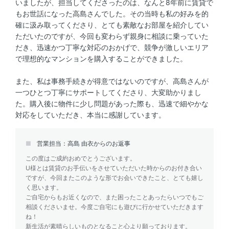
いましたが、担当してくださったのは、なんと8年前に賃貸で
もお世話になった高島さんでした。その当時も私の好みを的
確に汲み取ってくださり、とても素敵なお部屋を紹介してい
ただいたのですが、今回も変わらず親身に相談に乗っていた
だき、迅速かつ丁寧な対応のおかげで、競争が激しいエリア
で理想的なマンションを購入することができました。
また、私は事務手続きが得意ではないのですが、高島さんが
一つひとつ丁寧にサポートしてくださり、大変助かりまし
た。購入後に物件に少し問題があった際も、迅速で細やかな
対応をしていただき、本当に感謝しています。
営業担当：高島 由衣からのお返事
この度はご成約おめでとうございます。
U様とは賃貸のお手伝いをさせていただいた時からのお付き合い
ですが、今回またこのような形でお会いできたこと、とても嬉し
く思います。
ご自宅からもお近くなので、また困ったことあったらいつでもご
相談くださいませ。今度ご自宅にも遊びに行かせていただきます
ね！
新生活が素晴らしいものとなること心より願っております。