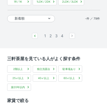
1R / 1K
1LDK / 2DK
2LDK / 3LDK
-件 ／ 79件
1
2
3
4
prev
next
三軒茶屋を見ている人がよく探す条件
2階以上
独立洗面台
駐車場あり
25㎡以上
40㎡以上
60㎡以上
築20年以内
家賃で絞る