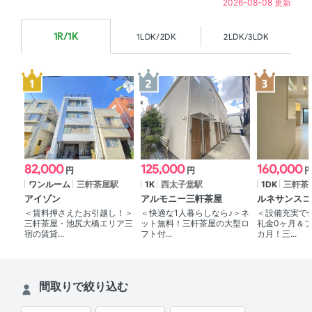
2026-08-08 更新
1R/1K
1LDK/2DK
2LDK/3LDK
82,000
125,000
160,000
円
円
ワンルーム
三軒茶屋駅
1K
西太子堂駅
1DK
三軒茶
アイゾン
アルモニー三軒茶屋
ルネサンスコ
＜賃料押さえたお引越し！＞
＜快適な1人暮らしなら♪＞ネ
＜設備充実で
三軒茶屋・池尻大橋エリア三
ット無料！三軒茶屋の大型ロ
礼金0ヶ月＆フ
宿の賃貸...
フト付...
カ月！三...
間取りで絞り込む