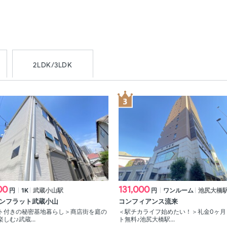
2LDK/3LDK
00
131,000
円
1K
武蔵小山駅
円
ワンルーム
池尻大橋
ンフラット武蔵小山
コンフィアンス流来
ト付きの秘密基地暮らし＞商店街を庭の
＜駅チカライフ始めたい！＞礼金0ヶ月
しむ♪武蔵...
ト無料♪池尻大橋駅...