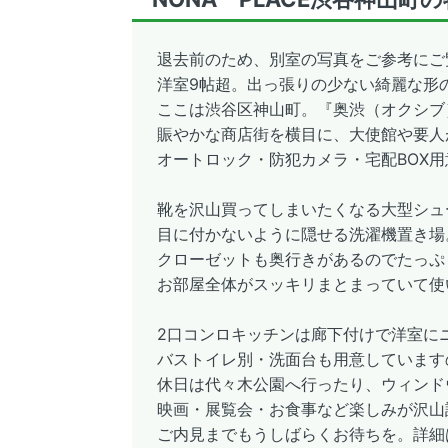
退去前のため、別室の写真をご参考にご
洋室9帖超。出っ張りの少ない綺麗な形
ここは渋谷区神山町。『奥渋（オクシブ
賑やかな商店街を横目に、大使館や要人
オートロック・防犯カメラ・宅配BOX
靴を沢山買ってしまいたくなる大型シュ
目に付かないように隠せる洗濯機置き場
クローゼットも奥行きがあるのでたっぷ
お部屋全体がスッキリまとまっていて使
2口コンロキッチンは廊下付けで洋室に
バストイレ別・洗面台も用意しています
休日は代々木公園へ行ったり、ウィンド
映画・展覧会・お食事など楽しみが沢山
ご内見までもうしばらくお待ちを。詳細