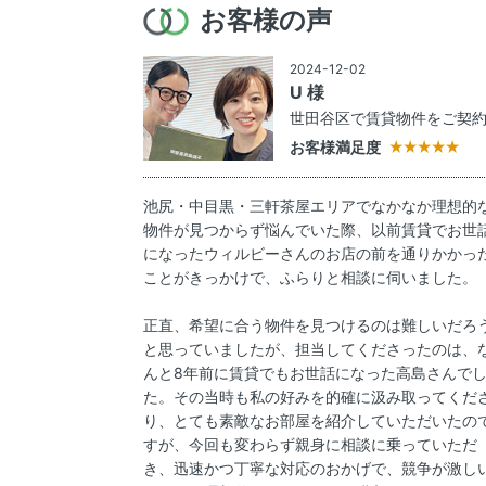
お客様の声
2024-12-02
U 様
世田谷区で賃貸物件をご契
お客様満足度
池尻・中目黒・三軒茶屋エリアでなかなか理想的
物件が見つからず悩んでいた際、以前賃貸でお世
になったウィルビーさんのお店の前を通りかかっ
ことがきっかけで、ふらりと相談に伺いました。
正直、希望に合う物件を見つけるのは難しいだろ
と思っていましたが、担当してくださったのは、
んと8年前に賃貸でもお世話になった高島さんで
た。その当時も私の好みを的確に汲み取ってくだ
り、とても素敵なお部屋を紹介していただいたの
すが、今回も変わらず親身に相談に乗っていただ
き、迅速かつ丁寧な対応のおかげで、競争が激し