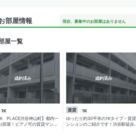
のお部屋情報
現在、募集中のお部屋はありません
お部屋一覧
成約済み
成約済み
賃貸
1K
1K
NA PLACE渋谷神山町】都内一
ゆったり約30平米の1Kタイプ・賃
お部屋！ピアノ可の賃貸マンシ
ンションのご紹介です！渋谷駅徒歩
内！代々木公園も歩いていける好立
♪♪