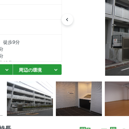
 徒歩9分
分
分
18分
分
周辺の環境
8分
8分
の特長