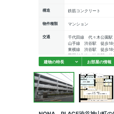
構造
鉄筋コンクリート
物件種類
マンション
交通
千代田線 代々木公園駅
山手線 渋谷駅 徒歩18
東横線 渋谷駅 徒歩18
田園都市線 渋谷駅 徒歩
銀座線 渋谷駅 徒歩18
建物の特長
お部屋の情報
半蔵門線 渋谷駅 徒歩1
井の頭線 渋谷駅 徒歩1
NONA PLACE渋谷神山町