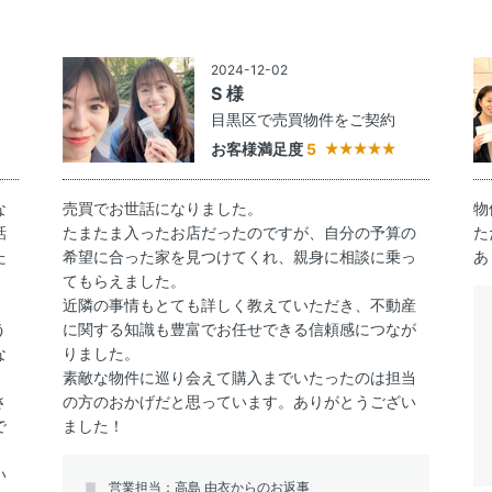
2024-12-02
S 様
約
目黒区で売買物件をご契約
お客様満足度
5
な
売買でお世話になりました。
物
話
たまたま入ったお店だったのですが、自分の予算の
た
た
希望に合った家を見つけてくれ、親身に相談に乗っ
あ
てもらえました。
近隣の事情もとても詳しく教えていただき、不動産
う
に関する知識も豊富でお任せできる信頼感につなが
な
りました。
し
素敵な物件に巡り会えて購入までいたったのは担当
さ
の方のおかげだと思っています。ありがとうござい
で
ました！
い
営業担当：高島 由衣からのお返事