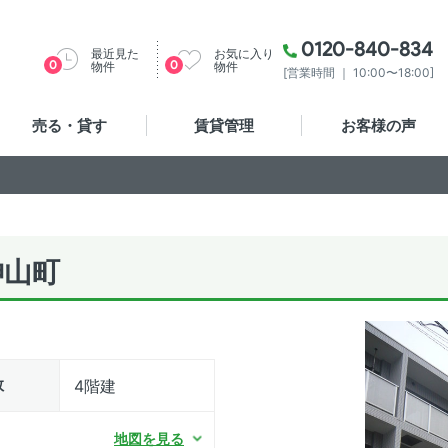
0120-840-834
最近見た
お気に入り
0
0
物件
物件
[営業時間 ｜ 10:00〜18:00]
売る・貸す
賃貸管理
お客様の声
神山町
数
4階建
地図を見る