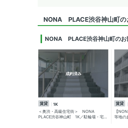
NONA PLACE渋谷神山町
NONA PLACE渋谷神山町の
成約済み
賃貸
賃貸
1K
＜奥渋・高級住宅街＞ NONA
【NO
PLACE渋谷神山町 1K／駐輪場・宅配
等地の
BOX用意。渋谷・代々木公園エリアの
ョン！
賃貸マンション。