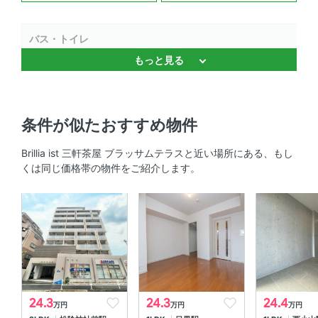
バス・トイレ
もっと見る
バストイレ別 、 独立洗面台 、 浴室乾燥機 、 追焚機能 、
温水洗浄便座
キッチン
条件が似たおすすめ物件
システムキッチン 、 3口以上コンロ 、 コンロ2口以上
Brillia ist 三軒茶屋 ブラッサムテラスと近い場所にある、もし
くは同じ価格帯の物件をご紹介します。
セキュリティ
ＴＶモニタ付きインターホン 、 オートロック 、 防犯カメ
ラ
室内設備
エアコン 、 室内洗濯機置場
24.3
24.3
24.4
万円
万円
万円
部屋の特徴