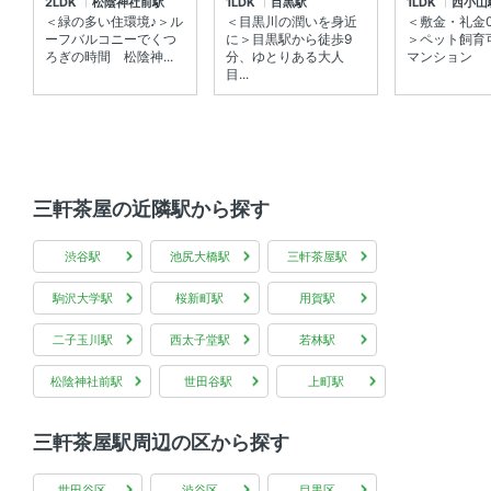
2LDK
松陰神社前駅
1LDK
目黒駅
1LDK
西小山
＜緑の多い住環境♪＞ル
＜目黒川の潤いを身近
＜敷金・礼金0
全居室フローリング 、 バルコニー 、 南向き 、 ウォーク
ーフバルコニーでくつ
に＞目黒駅から徒歩9
＞ペット飼育
インクローゼット
ろぎの時間 松陰神...
分、ゆとりある大人
マンション
目...
共用部
宅配ボックス 、 敷地内ゴミ箱 、 エレベーター
その他
三軒茶屋の近隣駅から探す
インターネット無料
渋谷駅
池尻大橋駅
三軒茶屋駅
駒沢大学駅
桜新町駅
用賀駅
二子玉川駅
西太子堂駅
若林駅
松陰神社前駅
世田谷駅
上町駅
三軒茶屋駅周辺の区から探す
世田谷区
渋谷区
目黒区