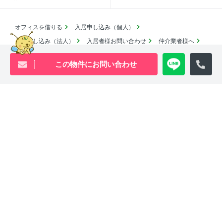
オフィスを借りる
入居申し込み（個人）
入居申し込み（法人）
入居者様お問い合わせ
仲介業者様へ
よくあるご質問
採用情報
この物件にお問い合わせ
賃貸物件アーカイブ
売買物件アーカイブ
English
コロナ対応
SDGsの取り組み
池尻大橋・三軒茶屋・中目黒周辺エリアの物件は
ウィル・ビーへ
0120-840-834
[営業時間 ｜ 10:00〜18:00]
Youtube
X
Instagram
Tiktok