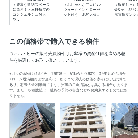
初期費用概算
約760,050円
＜豊富な収納スペース
＜おしゃれな二人に♪＞
＜収納しっか
に驚き！＞三軒茶屋の
ウォークインクローゼ
金0ヶ月 駒沢
内訳を見る
コンシェルジュ付大
ット付き！池尻大橋...
浅賃貸マンシ
型...
めやす賃料
254,896円 ／ 月
表示
この価格帯で購入できる物件
契約期間
普通賃貸借契約 02年00ヶ月
ウィル・ビーの扱う売買物件はお客様の資産価値を高める物
保険料
16550円
件を厳選してお取り扱いしています。
保証会社利用
※月々の金額は頭金0円、都市銀行、変動金利0.68%、35年返済の場合
※ローン返済額および金利は、あくまで現状の数値を参考にした試算で
初回保証料：賃料等の50％（最低2万）、月額保証料1％
あり、将来の金利動向により、実際のご返済額とは異なる場合がありま
（更新料無）
す。また、各種数値は、融資の予約や審査などをお約束するものではあ
りません。
鍵交換費用
鍵交換費用がかかる場合がござい
ます。
緊急サポート
詳細要確認
リノベーション