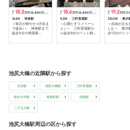
-
18.3
18.6
19.2
月
月
月
万円 (6,880万円)
万円 (6,990万円)
万円 (7
々
々
々
3LDK
神泉駅
1LDK
三軒茶屋駅
2SLDK
奥沢
その他初期費用
＜毎日が軽やか×渋谷ま
＜心満たすリノベーシ
＜自由が丘を
で徒歩♪＞ 神泉駅まで
ョン＞ 三軒茶屋駅か
しむ＞ 奥沢
ペット飼育時、敷金1カ月積み増し
徒歩4分の簡易家...
ら徒歩9分のペット飼...
歩12分のリノベ
備考
ペット飼育可：小型犬1匹または猫2匹まで ネット使用料
無料：つなぐネット限定 室内禁煙：電子タバコも不可 駐
車場空き要確認
池尻大橋の近隣駅から探す
学区
渋谷駅
池尻大橋駅
三軒茶屋駅
-
駒沢大学駅
桜新町駅
用賀駅
入居
即入居可
二子玉川駅
取引態様
一般
池尻大橋駅周辺の区から探す
情報更新日
2026年08月05日