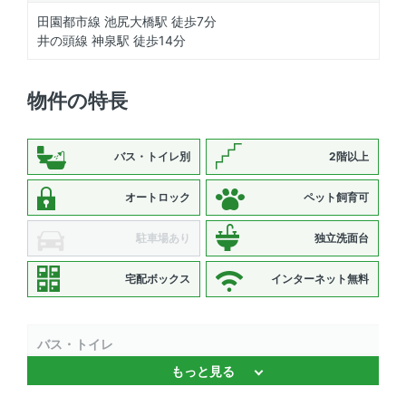
田園都市線 池尻大橋駅 徒歩7分
井の頭線 神泉駅 徒歩14分
物件の特長
バス・トイレ別
2階以上
オートロック
ペット飼育可
駐車場あり
独立洗面台
宅配ボックス
インターネット無料
バス・トイレ
もっと見る
バストイレ別 、 浴室乾燥機 、 追焚機能 、 温水洗浄便座
、 独立洗面台