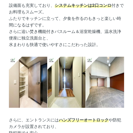
設備面も充実しており、
システムキッチンは2口コンロ
付きで
お料理もスムーズ。
ふたりでキッチンに立って、夕食を作るのもきっと楽しい時
間になるはずです。
さらに追い焚き機能付きバスルーム＆浴室乾燥機、温水洗浄
便座に独立洗面台と、
水まわりも快適で使いやすさにこだわった設計。
さらに、エントランスには
ハンズフリーオートロック
や防犯
カメラが設置されており、
防犯面でも安心。