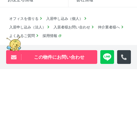
オフィスを借りる
入居申し込み（個人）
入居申し込み（法人）
入居者様お問い合わせ
仲介業者様へ
よくあるご質問
採用情報
賃貸物件アーカイブ
売買物件アーカイブ
English
この物件にお問い合わせ
コロナ対応
SDGsの取り組み
池尻大橋・三軒茶屋・中目黒周辺エリアの物件は
ウィル・ビーへ
0120-840-834
[営業時間 ｜ 10:00〜18:00]
Youtube
X
Instagram
Tiktok