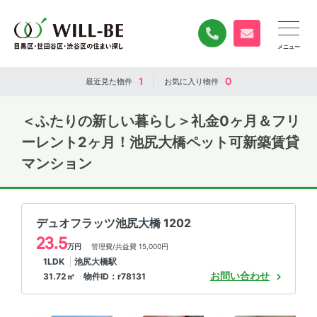
0120-840-834
無料お問い合
1
0
最近見た
物件
お気に入り
物件
＜ふたりの新しい暮らし＞
礼金0ヶ月＆フリ
ーレント2ヶ月！
池尻大橋ペット可
新築
賃貸
マンション
デュオフラッツ池尻大橋 1202
23.5
万円
管理費/共益費 15,000円
1LDK
池尻大橋駅
お問い合わせ
31.72㎡ 物件ID：r78131