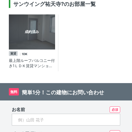
サンウイング祐天寺?のお部屋一覧
成約済み
賃貸
1DK
最上階ルーフバルコニー付
き1ＬＤＫ賃貸マンショ
ン！中目黒も徒歩圏内の祐
天寺賃貸
簡単1分！この建物にお問い合わせ
無料
お名前