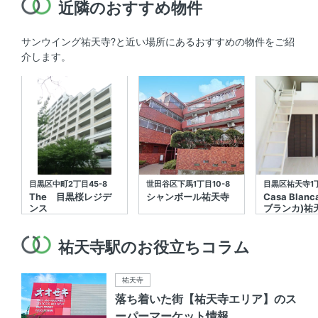
近隣のおすすめ物件
サンウイング祐天寺?と近い場所にあるおすすめの物件をご紹
介します。
目黒区中町2丁目45-8
世田谷区下馬1丁目10-8
目黒区祐天寺1丁
The 目黒桜レジデ
シャンボール祐天寺
Casa Blan
ンス
ブランカ)祐
祐天寺駅のお役立ちコラム
祐天寺
落ち着いた街【祐天寺エリア】のス
ーパーマーケット情報