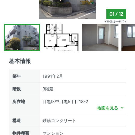
01
/
12
※画像は一例です
基本情報
築年
1991年2月
階数
3階建
所在地
目黒区中目黒5丁目18-2
地図を見る
構造
鉄筋コンクリート
物件種類
マンション