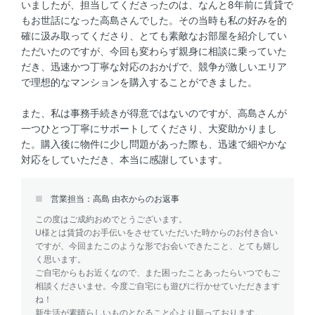
いましたが、担当してくださったのは、なんと8年前に賃貸で
もお世話になった高島さんでした。その当時も私の好みを的
確に汲み取ってくださり、とても素敵なお部屋を紹介してい
ただいたのですが、今回も変わらず親身に相談に乗っていた
だき、迅速かつ丁寧な対応のおかげで、競争が激しいエリア
で理想的なマンションを購入することができました。
また、私は事務手続きが得意ではないのですが、高島さんが
一つひとつ丁寧にサポートしてくださり、大変助かりまし
た。購入後に物件に少し問題があった際も、迅速で細やかな
対応をしていただき、本当に感謝しています。
営業担当：高島 由衣からのお返事
この度はご成約おめでとうございます。
U様とは賃貸のお手伝いをさせていただいた時からのお付き合い
ですが、今回またこのような形でお会いできたこと、とても嬉し
く思います。
ご自宅からもお近くなので、また困ったことあったらいつでもご
相談くださいませ。今度ご自宅にも遊びに行かせていただきます
ね！
新生活が素晴らしいものとなること心より願っております。