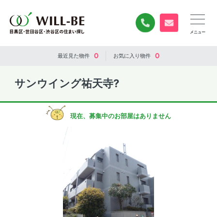
0120-840-834
無料お問い合
0
0
最近見た
物件
お気に入り
物件
サンウイング祐天寺?
現在、募集中のお部屋はありません