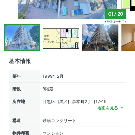
01
/
20
※画像は一例です
基本情報
築年
1999年2月
階数
8階建
所在地
目黒区目黒区目黒本町2丁目17-19
地図を見る
構造
鉄筋コンクリート
物件種類
マンション