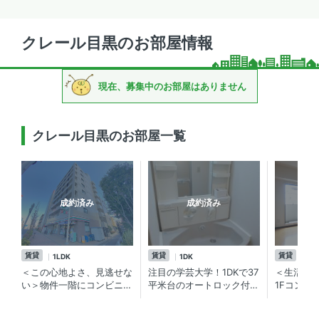
クレール目黒のお部屋情報
現在、募集中のお部屋はありません
クレール目黒のお部屋一覧
成約済み
成約済み
賃貸
賃貸
賃貸
1LDK
1DK
1K
＜この心地よさ、見逃せな
注目の学芸大学！1DKで37
＜生活・
い＞物件一階にコンビニ！
平米台のオートロック付賃
1Fコンビ
学芸大学の賃貸マンション
貸マンションが今なら要で
能・学芸
す！【クレール目黒】洋室
ョン