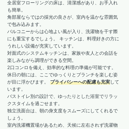
全居室フローリングの床は、清潔感があり、お手入れ
も簡単。
角部屋ならではの採光の良さが、室内を温かな雰囲気
で包み込みます。
バルコニーからは心地よい風が入り、洗濯物を干す際
にも重宝するでしょう。 キッチンは、料理好きの方に
うれしい設備が充実しています。
対面式のシステムキッチンは、家族や友人との会話を
楽しみながら調理ができる空間。
2口コンロを備え、効率的な料理の準備が可能です。
休日の朝には、ここでゆっくりとブランチを楽しむ姿
が目に浮かびます。
プライバシーへの配慮も充実
して
います。
バストイレ別の設計で、ゆったりとした浴室でリラッ
クスタイムを過ごせます。
独立洗面台は、朝の身支度をスムーズにしてくれるで
しょう。
室内洗濯機置場があるため、天候に左右されず洗濯物