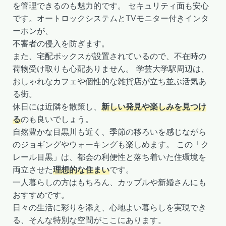
を管理できるのも魅力的です。 セキュリティ面も安心
です。オートロックシステムとTVモニター付きインタ
ーホンが、
不審者の侵入を防ぎます。
また、宅配ボックスが設置されているので、不在時の
荷物受け取りも心配ありません。 学芸大学駅周辺は、
おしゃれなカフェや個性的な雑貨店が立ち並ぶ活気あ
る街。
休日には近隣を散策し、
新しい発見や楽しみを見つけ
る
のも良いでしょう。
自然豊かな目黒川も近く、季節の移ろいを感じながら
のジョギングやウォーキングも楽しめます。 この「ク
レール目黒」は、都会の利便性と落ち着いた住環境を
両立させた
理想的な住まい
です。
一人暮らしの方はもちろん、カップルや新婚さんにも
おすすめです。
日々の生活に彩りを添え、心地よい暮らしを実現でき
る、そんな特別な空間がここにあります。