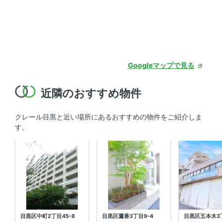
Googleマップで見る
近隣のおすすめ物件
クレール目黒と近い場所にあるおすすめの物件をご紹介しま
す。
目黒区中町2丁目45-8
目黒区鷹番3丁目9-4
目黒区五本木3丁