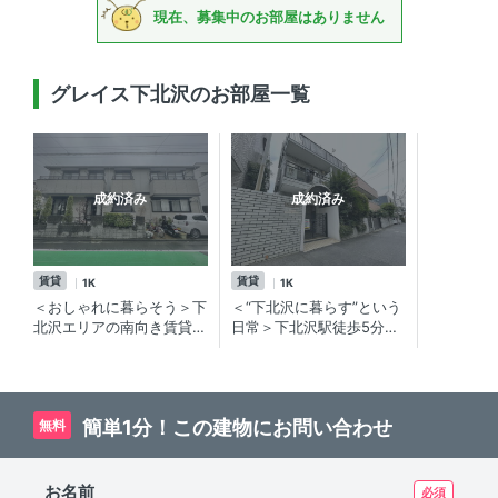
現在、募集中のお部屋はありません
グレイス下北沢のお部屋一覧
成約済み
成約済み
賃貸
賃貸
1K
1K
＜おしゃれに暮らそう＞下
＜“下北沢に暮らす”という
北沢エリアの南向き賃貸物
日常＞下北沢駅徒歩5分の
件
賃貸マンション
簡単1分！この建物にお問い合わせ
無料
お名前