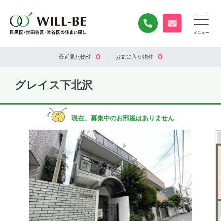
0120-840-834
無料お問い合
0
0
最近見た
物件
お気に入り
物件
グレイス下北沢
現在、募集中のお部屋はありません