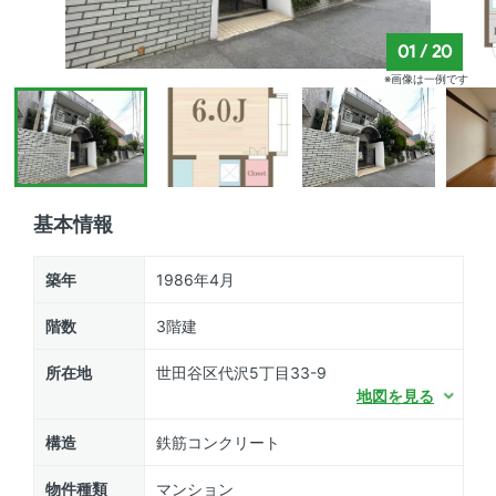
01
/
20
※画像は一例です
基本情報
築年
1986年4月
階数
3階建
所在地
世田谷区代沢5丁目33-9
地図を見る
構造
鉄筋コンクリート
物件種類
マンション