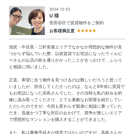
2024-12-02
U 様
世田谷区で賃貸物件をご契約
お客様満足度
池尻・中目黒・三軒茶屋エリアでなかなか理想的な物件が見
つからず悩んでいた際、以前賃貸でお世話になったウィルビ
ーさんのお店の前を通りかかったことがきっかけで、ふらり
と相談に伺いました。
正直、希望に合う物件を見つけるのは難しいだろうと思って
いましたが、担当してくださったのは、なんと8年前に賃貸で
もお世話になった高島さんでした。その当時も私の好みを的
確に汲み取ってくださり、とても素敵なお部屋を紹介してい
ただいたのですが、今回も変わらず親身に相談に乗っていた
だき、迅速かつ丁寧な対応のおかげで、競争が激しいエリア
で理想的なマンションを購入することができました。
また、私は事務手続きが得意ではないのですが、高島さんが