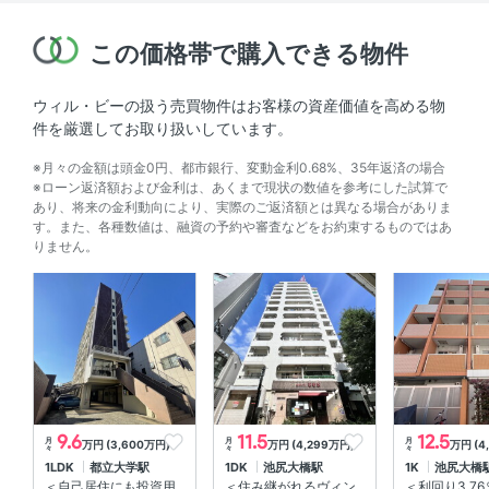
この価格帯で購入できる物件
ウィル・ビーの扱う売買物件はお客様の資産価値を高める物
件を厳選してお取り扱いしています。
※月々の金額は頭金0円、都市銀行、変動金利0.68%、35年返済の場合
※ローン返済額および金利は、あくまで現状の数値を参考にした試算で
あり、将来の金利動向により、実際のご返済額とは異なる場合がありま
す。また、各種数値は、融資の予約や審査などをお約束するものではあ
りません。
9.6
11.5
12.5
月
月
月
万円 (3,600万円)
万円 (4,299万円)
万円 (4
々
々
々
1LDK
都立大学駅
1DK
池尻大橋駅
1K
池尻大橋
＜自己居住にも投資用
＜住み継がれるヴィン
＜利回り3.7