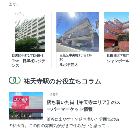
ます。
目黒区中央町2丁目28-
目黒区中町2丁目45-8
世田谷区下馬1丁
20
The 目黒桜レジデ
シャンボー
ルポ学芸大
ンス
祐天寺駅のお役立ちコラム
祐天寺
落ち着いた街【祐天寺エリア】のス
ーパーマーケット情報
2021-01-14
渋谷に出やすくて落ち着いた雰囲気の街
の祐天寺。この街の雰囲気が好きで住みたいと思って...