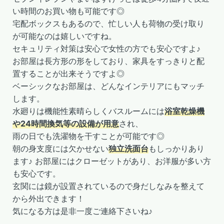
い時間のお買い物も可能です◎
宅配ボックスもあるので、忙しい人も荷物の受け取り
が可能なのは嬉しいですね。
セキュリティ対策は安心で女性の方でも安心ですよ♪
お部屋は長方形の形をしており、家具をすっきりと配
置することが出来そうですよ◎
ベーシックなお部屋は、どんなインテリアにもマッチ
します。
水廻りは機能性素晴らしくバスルームには
浴室乾燥機
や24時間換気等の設備が用意
され、
雨の日でも洗濯物を干すことが可能です◎
朝の身支度には欠かせない
独立洗面台
もしっかりあり
ます♪ お部屋にはクローゼットがあり、お洋服が多い方
も安心です。
玄関には鏡が設置されているので身だしなみを整えて
から外出できます！
気になる方は是非一度ご連絡下さいね♪