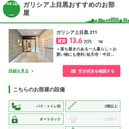
ガリシア上目黒おすすめのお部
屋
ガリシア上目黒 211
13.6
賃貸
1K
万円
＜落ち着きのある一人暮らし＞お
買い物にも便利♪祐天寺・中目黒
エリアにある分譲賃貸マンション
詳細を見る
空き状況を確認する
こちらのお部屋の設備
バス・トイレ別
2階以上
オートロック
ペット飼育可