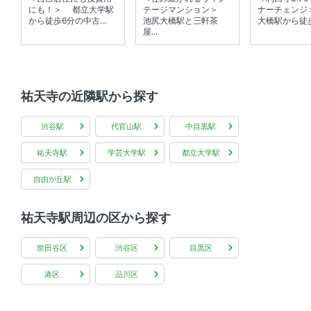
にも！＞ 都立大学駅
テージマンション＞
ナーチェンジ
から徒歩6分の中古...
池尻大橋駅と三軒茶
大橋駅から徒歩7
屋...
祐天寺の近隣駅から探す
渋谷駅
代官山駅
中目黒駅
祐天寺駅
学芸大学駅
都立大学駅
自由が丘駅
祐天寺駅周辺の区から探す
世田谷区
渋谷区
目黒区
港区
品川区