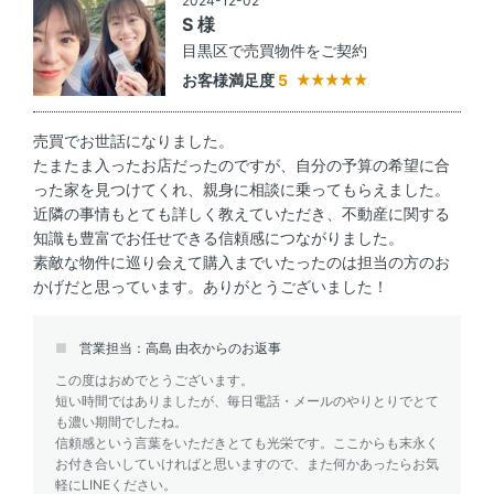
2024-12-02
S 様
目黒区で売買物件をご契約
お客様満足度
5
売買でお世話になりました。
たまたま入ったお店だったのですが、自分の予算の希望に合
った家を見つけてくれ、親身に相談に乗ってもらえました。
近隣の事情もとても詳しく教えていただき、不動産に関する
知識も豊富でお任せできる信頼感につながりました。
素敵な物件に巡り会えて購入までいたったのは担当の方のお
かげだと思っています。ありがとうございました！
営業担当：高島 由衣からのお返事
この度はおめでとうございます。
短い時間ではありましたが、毎日電話・メールのやりとりでとて
も濃い期間でしたね。
信頼感という言葉をいただきとても光栄です。ここからも末永く
お付き合いしていければと思いますので、また何かあったらお気
軽にLINEください。