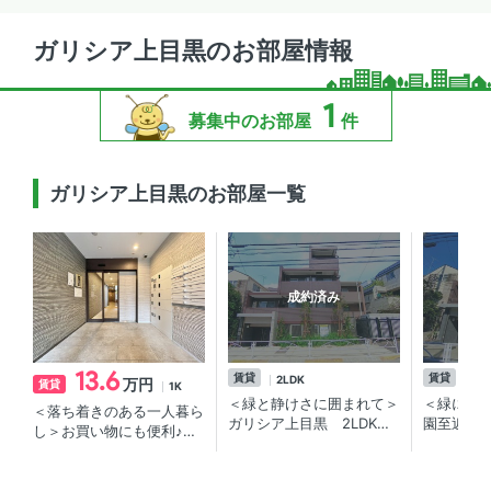
ガリシア上目黒のお部屋情報
1
募集中のお部屋
件
ガリシア上目黒のお部屋一覧
成約済み
13.6
賃貸
賃貸
2LDK
1K
万円
賃貸
1K
＜緑と静けさに囲まれて＞
＜緑に囲
＜落ち着きのある一人暮ら
ガリシア上目黒 2LDK／
園至近！
し＞お買い物にも便利♪祐
蛇崩緑道近く。祐天寺の新
ション
天寺・中目黒エリアにある
築マンション
分譲賃貸マンション