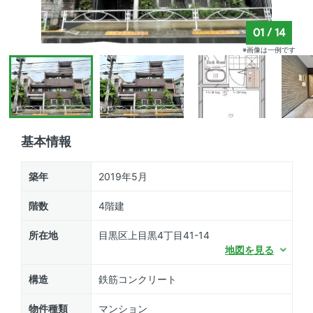
01
/
14
※画像は一例です
基本情報
築年
2019年5月
階数
4階建
所在地
目黒区上目黒4丁目41-14
地図を見る
構造
鉄筋コンクリート
物件種類
マンション