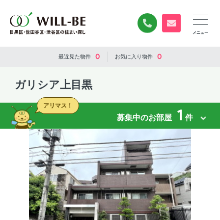
0120-840-834
無料お問い合
0
0
最近見た
物件
お気に入り
物件
ガリシア上目黒
アリマス！
1
募集中のお部屋
件