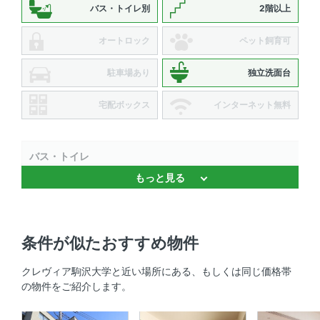
バス・トイレ別
2階以上
オートロック
ペット飼育可
駐車場あり
独立洗面台
宅配ボックス
インターネット無料
バス・トイレ
もっと見る
独立洗面台 、 バストイレ別 、 浴室乾燥機 、 追焚機能
キッチン
条件が似たおすすめ物件
対面式キッチン
クレヴィア駒沢大学と近い場所にある、もしくは同じ価格帯
室内設備
の物件をご紹介します。
室内洗濯機置場 、 エアコン 、 床暖房