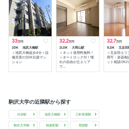
部屋の特徴
角部屋 、 バルコニー 、 南向き 、 ウォークインクローゼ
ット
33
32.2
32.7
万円
万円
万円
2DK
池尻大橋駅
2LDK
大岡山駅
1LDK
五反田
＜池尻大橋徒歩4分＞設
＜ネット使用料無料！
＜五反田エリ
備充実の2DK分譲マン
＞オートロック付！憧
用可・楽器相
ション
れの自由が丘エリア
ット相談OKの設
で...
駒沢大学の近隣駅から探す
渋谷駅
池尻大橋駅
三軒茶屋駅
駒沢大学駅
桜新町駅
用賀駅