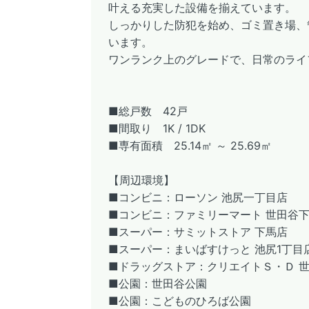
叶える充実した設備を揃えています。
しっかりした防犯を始め、ゴミ置き場、
います。
ワンランク上のグレードで、日常のライ
■総戸数 42戸
■間取り 1K / 1DK
■専有面積 25.14㎡ ～ 25.69㎡
【周辺環境】
■コンビニ：ローソン 池尻一丁目店
■コンビニ：ファミリーマート 世田谷
■スーパー：サミットストア 下馬店
■スーパー：まいばすけっと 池尻1丁目
■ドラッグストア：クリエイトＳ・Ｄ 
■公園：世田谷公園
■公園：こどものひろば公園