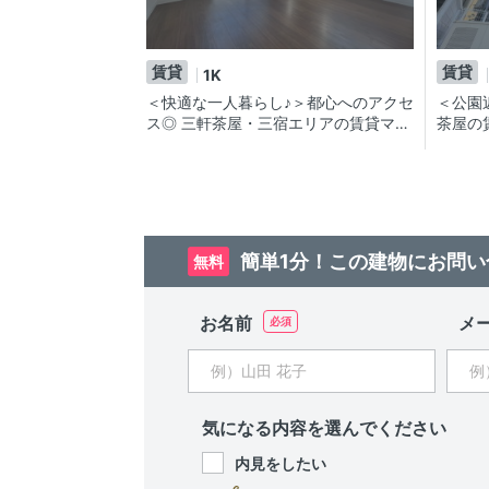
賃貸
賃貸
1K
＜快適な一人暮らし♪＞都心へのアクセ
＜公園
ス◎ 三軒茶屋・三宿エリアの賃貸マン
茶屋の
ション
簡単1分！この建物にお問い
無料
お名前
メ
気になる内容を選んでください
内見をしたい