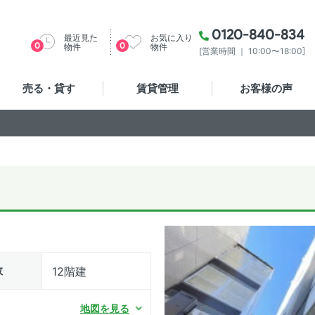
0120-840-834
最近見た
お気に入り
0
0
物件
物件
[営業時間 ｜ 10:00〜18:00]
売る・貸す
賃貸管理
お客様の声
数
12階建
地図を見る