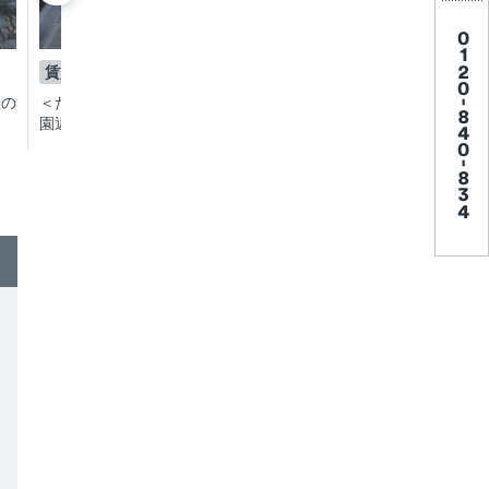
賃貸
賃貸
1K
1K
屋の
＜ただいまと言いたくなる＞世田谷公
＜毎日の暮らしがより
園近い三軒茶屋の賃貸マンション
園近い三軒茶屋の賃貸