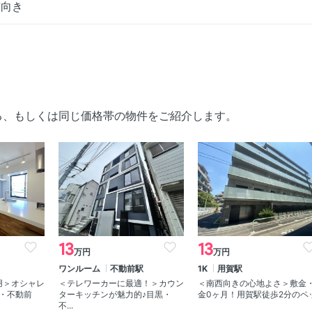
南向き
る、もしくは同じ価格帯の物件をご紹介します。
13
13
万円
万円
ワンルーム
不動前駅
1K
用賀駅
用＞オシャレ
＜テレワーカーに最適！＞カウン
＜南西向きの心地よさ＞敷金
・不動前
ターキッチンが魅力的♪目黒・
金0ヶ月！用賀駅徒歩2分のペッ.
不...