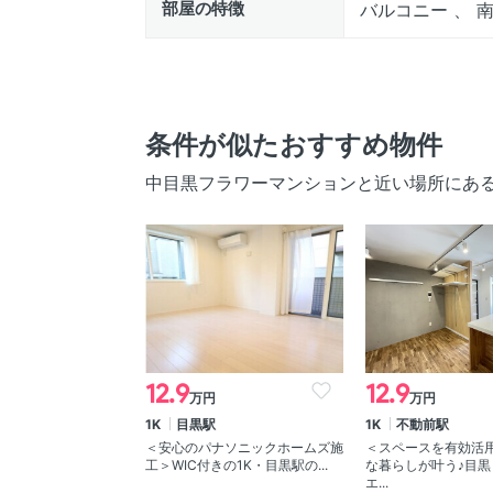
部屋の特徴
バルコニー 、 
条件が似たおすすめ物件
中目黒フラワーマンションと近い場所にあ
12.9
12.9
万円
万円
1K
目黒駅
1K
不動前駅
＜安心のパナソニックホームズ施
＜スペースを有効活
工＞WIC付きの1K・目黒駅の...
な暮らしが叶う♪目黒
エ...