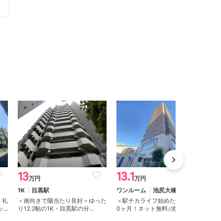
13
13.1
1
万円
万円
1K
目黒駅
ワンルーム
池尻大橋駅
1
・礼
＜南向きで陽当たり良好＞ゆった
＜駅チカライフ始めたい！＞礼金
＜
..
り12.2帖の1K・目黒駅の分...
0ヶ月！ネット無料♪池尻大橋駅...
月