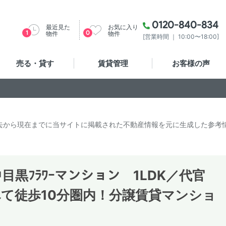
0120-840-834
最近見た
お気に入り
1
0
物件
物件
[営業時間 ｜ 10:00〜18:00]
売る・貸す
賃貸管理
お客様の声
去から現在までに当サイトに掲載された不動産情報を元に生成した参考
黒ﾌﾗﾜｰマンション 1LDK／代官
て徒歩10分圏内！分譲賃貸マンショ