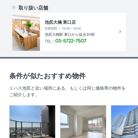
取り扱い店舗
共用部
池尻大橋 東口店
宅配ボックス
営業時間 ｜ 10:00～18:00
池尻大橋駅 東口から徒歩30秒
その他
03-5722-7507
TEL：
インターネット無料
物件概要
条件が似たおすすめ物件
ミハス池尻と近い場所にある、もしくは同じ価格帯の物件を
敷地内駐車場
無
ご紹介します。
駐輪場
無
敷金 ／ 保証金
-円 ／ -円
償却
-円