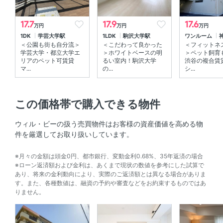
礼金
180,000円
17.7
17.9
17.6
仲介手数料
賃料1ヶ月分+税
万円
万円
万円
1DK
学芸大学駅
1LDK
駒沢大学駅
ワンルーム
初期費用概算
約607,800円
＜公園も街も自分流＞
＜こだわって良かった
＜フィットネ
学芸大学・都立大学エ
＞ホワイトベースの明
＞ペット飼育
内訳を見る
リアのペット可賃貸
るい室内！駒沢大学
渋谷の複合賃
マ...
の...
シ...
めやす賃料
193,750円 ／ 月
表示
この価格帯で購入できる物件
契約期間
普通賃貸借契約 02年00ヶ月
ウィル・ビーの扱う売買物件はお客様の資産価値を高める物
保険料
20000円/2年
件を厳選してお取り扱いしています。
保証会社利用
※月々の金額は頭金0円、都市銀行、変動金利0.68%、35年返済の場合
※ローン返済額および金利は、あくまで現状の数値を参考にした試算で
初回契約時：100％、保証料、保証料（月額）1.5％
あり、将来の金利動向により、実際のご返済額とは異なる場合がありま
す。また、各種数値は、融資の予約や審査などをお約束するものではあ
鍵交換費用
19800円
りません。
緊急サポート
Meiho Plus24：1320円/月