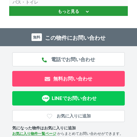
バス・トイレ
もっと見る
浴室乾燥機 、 独立洗面台 、 バストイレ別 、 温水洗浄便
座 、 追焚機能
キッチン
この物件にお問い合わせ
無料
システムキッチン 、 2口コンロ 、 対面式キッチン 、 コ
ンロ2口以上
セキュリティ
無料お問い合わせ
ＴＶモニタ付きインターホン
室内設備
LINEでお問い合わせ
エアコン 、 室内洗濯機置場
お気に入りに追加
部屋の特徴
気になった物件はお気に入りに追加
バルコニー 、 全居室フローリング 、 角部屋 、 メゾネッ
お気に入り物件一覧ページ
からまとめてお問い合わせができます。
ト