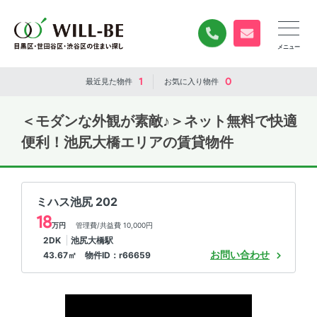
0120-840-834
無料お問い合
1
0
最近見た
物件
お気に入り
物件
＜モダンな外観が素敵♪＞ネット無料で快適
便利！池尻大橋エリアの賃貸物件
ミハス池尻 202
18
万円
管理費/共益費 10,000円
2DK
池尻大橋駅
お問い合わせ
43.67㎡ 物件ID：r66659