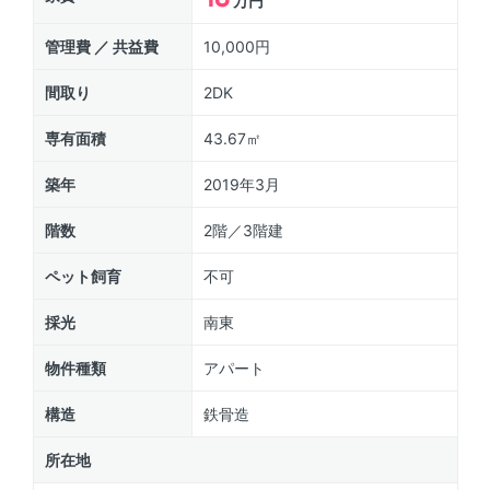
万円
管理費 ／ 共益費
10,000円
間取り
2DK
専有面積
43.67㎡
築年
2019年3月
階数
2階／3階建
ペット飼育
不可
採光
南東
物件種類
アパート
構造
鉄骨造
所在地