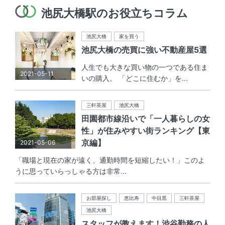
池尻大橋駅のお役立ちコラム
池尻大橋
家を買う
池尻大橋の売買に強い不動産屋5選
人生でも大きな買い物の一つである住ま
2021-05-11
いの購入。 「どこに住むか」を...
三軒茶屋
池尻大橋
田園都市線沿いで「一人暮らしの女
性」が住みやすい街ランキング【東
京編】
2021-05-06
「職場と現在の家が遠く、通勤時間を短縮したい！」このよ
うに思っていらっしゃる方は非常...
お部屋探し
恵比寿
中目黒
三軒茶屋
池尻大橋
スタッフが教えます！渋谷勤務の人