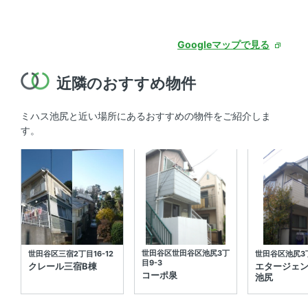
Googleマップで見る
近隣のおすすめ物件
ミハス池尻と近い場所にあるおすすめの物件をご紹介しま
す。
世田谷区世田谷区池尻3丁
世田谷区三宿2丁目16-12
世田谷区池尻3丁
目9-3
クレール三宿B棟
エタージェ
コーポ泉
池尻