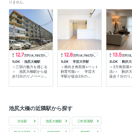
りません。
12.7
12.8
13.5
月
月
月
万円 (4,780万円)
万円 (4,790万円)
万円 (5
々
々
々
1LDK
池尻大橋駅
1LDK
学芸大学駅
2LDK
駒沢大
＜三宿の魅力を感じる
＜南向き角部屋×ペット
＜3方角部屋
＞ 池尻大橋駅から徒
飼育可能♪＞ 学芸大
活♪＞ 駒沢
歩12分のリノベーシ...
学駅が徒歩2分の...
徒歩７分のリノベ
池尻大橋の近隣駅から探す
渋谷駅
池尻大橋駅
三軒茶屋駅