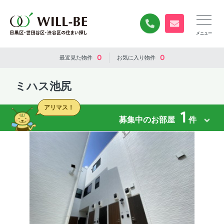
0120-840-834
無料お問い合
0
0
最近見た
物件
お気に入り
物件
ミハス池尻
アリマス！
1
募集中のお部屋
件