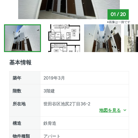
01
/
20
※画像は一例です
基本情報
築年
2019年3月
階数
3階建
所在地
世田谷区池尻2丁目36-2
地図を見る
構造
鉄骨造
物件種類
アパート