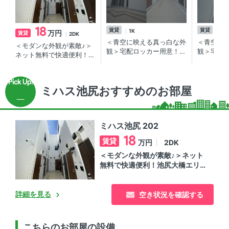
18
賃貸
賃貸
1K
1K
万円
賃貸
2DK
＜青空に映える真っ白な外
＜青空に
＜モダンな外観が素敵♪＞
観＞宅配ロッカー用意！池
観＞宅配
ネット無料で快適便利！池
尻大橋エリアの賃貸物件
尻大橋エ
尻大橋エリアの賃貸物件
ミハス池尻おすすめのお部屋
ミハス池尻 202
18
賃貸
2DK
万円
＜モダンな外観が素敵♪＞ネット
無料で快適便利！池尻大橋エリア
の賃貸物件
詳細を見る
空き状況を確認する
こちらのお部屋の設備