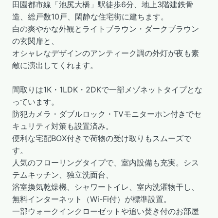
田園都市線「池尻大橋」駅徒歩6分、地上3階建鉄骨
造、総戸数10戸、閑静な住宅街に建ちます。
白の爽やかな外観とライトブラウン・ダークブラウン
の玄関扉と、
オシャレなデザインのアンティーク調の外灯が夜も素
敵に演出してくれます。
間取りは1K・1LDK・2DKで一部メゾネットタイプとな
っています。
防犯カメラ・ダブルロック・TVモニターホン付きでセ
キュリティ対策も設置済み。
便利な宅配BOX付きで荷物の受け取りもスムーズで
す。
人気のフローリングタイプで、室内設備も充実。シス
テムキッチン、独立洗面台、
浴室換気乾燥機、シャワートイレ、室内洗濯物干し、
無料インターネット（Wi-Fi付）が標準設置。
一部ウォークインクローゼットや追い焚き付のお部屋