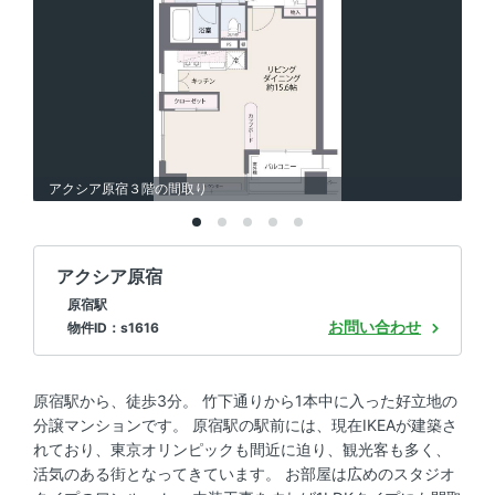
アクシア原宿３階の間取り
ア
アクシア原宿
原宿駅
お問い合わせ
物件ID：s1616
原宿駅から、徒歩3分。 竹下通りから1本中に入った好立地の
分譲マンションです。 原宿駅の駅前には、現在IKEAが建築さ
れており、東京オリンピックも間近に迫り、観光客も多く、
活気のある街となってきています。 お部屋は広めのスタジオ