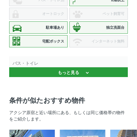
オートロック
ペット飼育可
駐車場あり
独立洗面台
宅配ボックス
インターネット無料
バス・トイレ
もっと見る
浴室乾燥機 、 独立洗面台
キッチン
条件が似たおすすめ物件
システムキッチン
アクシア原宿と近い場所にある、もしくは同じ価格帯の物件
セキュリティ
をご紹介します。
ＴＶモニタ付きインターホン