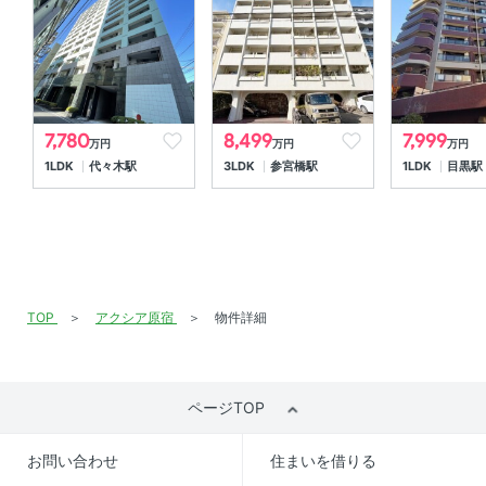
共用部
エレベーター 、 宅配ボックス
7,780
8,499
7,999
万円
万円
万円
1LDK
代々木駅
3LDK
参宮橋駅
1LDK
目黒駅
TOP
アクシア原宿
物件詳細
ページTOP
お問い合わせ
住まいを借りる