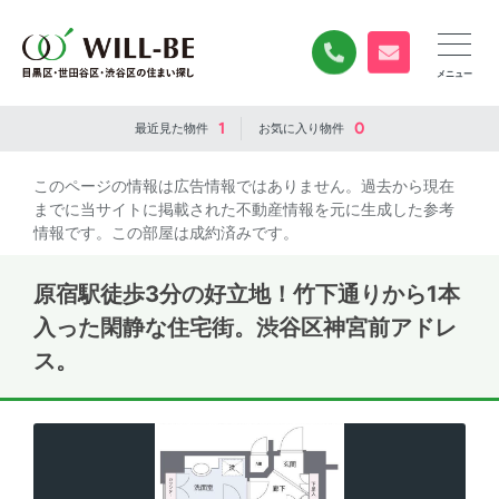
0120-840-834
無料お問い合
1
0
最近見た
物件
お気に入り
物件
このページの情報は広告情報ではありません。過去から現在
までに当サイトに掲載された不動産情報を元に生成した参考
情報です。この部屋は成約済みです。
原宿駅徒歩3分の好立地！竹下通りから1本
入った閑静な住宅街。渋谷区神宮前アドレ
ス。