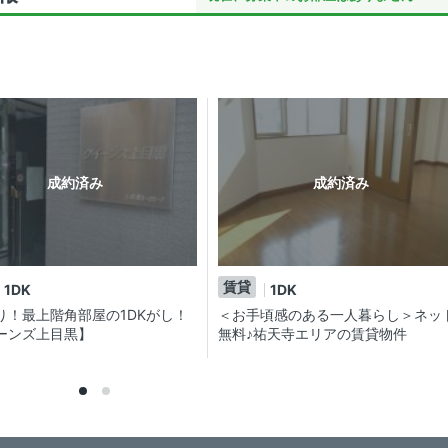
成約済み
成約済み
賃貸
1DK
1DK
り！最上階角部屋の1DKがし！
＜お手頃感のある一人暮らし＞ネッ
ーンズ上目黒】
無料♪祐天寺エリアの賃貸物件