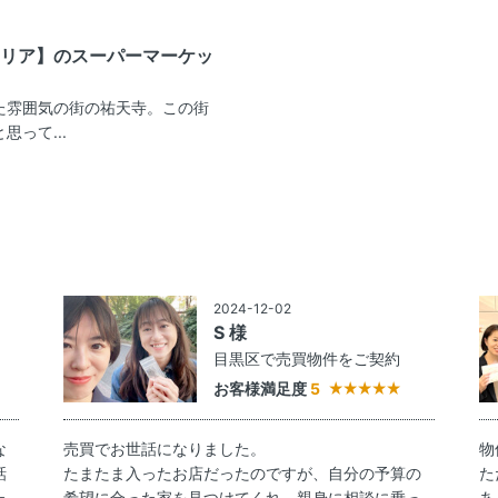
リア】のスーパーマーケッ
た雰囲気の街の祐天寺。この街
って...
2024-12-02
S 様
約
目黒区で売買物件をご契約
お客様満足度
5
な
売買でお世話になりました。
物
話
たまたま入ったお店だったのですが、自分の予算の
た
た
希望に合った家を見つけてくれ、親身に相談に乗っ
あ