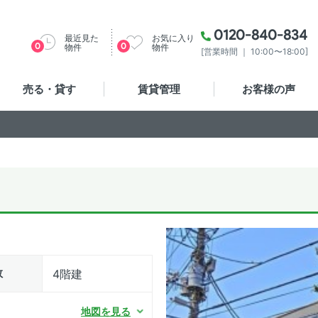
0120-840-834
最近見た
お気に入り
0
0
物件
物件
[営業時間 ｜ 10:00〜18:00]
売る・貸す
賃貸管理
お客様の声
数
4階建
地図を見る