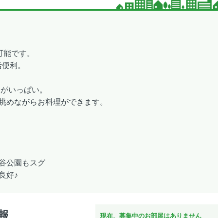
可能です。
活便利。
窓がいっぱい。
眺めながらお料理ができます。
谷公園もスグ
良好♪
報
現在、募集中のお部屋はありません