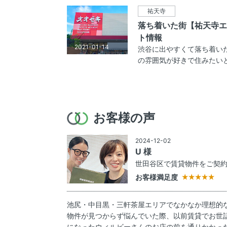
祐天寺
落ち着いた街【祐天寺エ
ト情報
2021-01-14
渋谷に出やすくて落ち着い
の雰囲気が好きで住みたいと思
お客様の声
2024-12-02
U 様
世田谷区で賃貸物件をご契
お客様満足度
池尻・中目黒・三軒茶屋エリアでなかなか理想的
物件が見つからず悩んでいた際、以前賃貸でお世
になったウィルビーさんのお店の前を通りかかっ