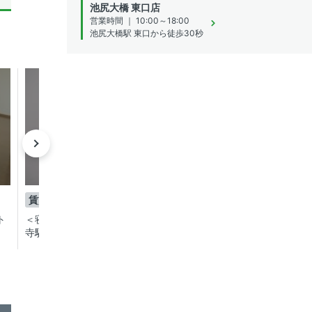
池尻大橋 東口店
営業時間 ｜ 10:00～18:00
池尻大橋駅 東口から徒歩30秒
成約済み
成約済
賃貸
賃貸
1DK
1DK
ト
＜寝食を分けたい方へ！＞人気の祐天
＜寝食を分けたい方へ
寺駅から徒歩8分の賃貸マンション
寺駅から徒歩8分の賃