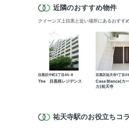
近隣のおすすめ物件
クイーンズ上目黒と近い場所にあるおすす
目黒区中町2丁目45-8
目黒区祐天寺1丁目29
The 目黒桜レジデンス
Casa Blanca(
カ)祐天寺
祐天寺駅のお役立ちコ