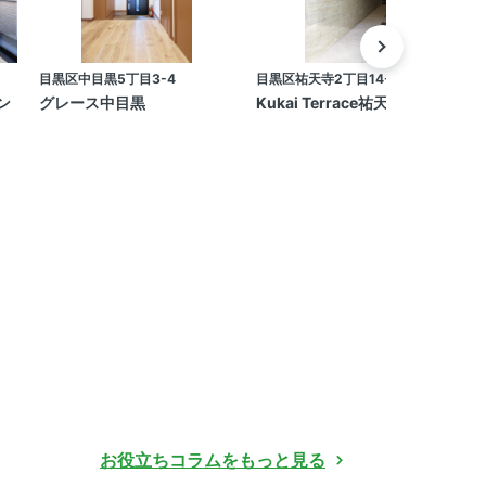
目黒区中目黒5丁目3-4
目黒区祐天寺2丁目14-10
世
ラン
グレース中目黒
Kukai Terrace祐天寺Annex
お役立ちコラムをもっと見る