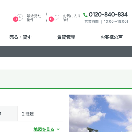
0120-840-834
最近見た
お気に入り
0
0
物件
物件
[営業時間 ｜ 10:00〜18:00]
売る・貸す
賃貸管理
お客様の声
数
2階建
6
地図を見る