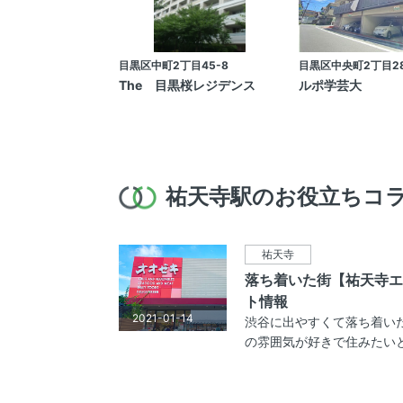
目黒区中町2丁目45-8
目黒区中央町2丁目28
The 目黒桜レジデンス
ルポ学芸大
祐天寺駅のお役立ちコ
祐天寺
落ち着いた街【祐天寺エ
ト情報
2021-01-14
渋谷に出やすくて落ち着い
の雰囲気が好きで住みたいと思