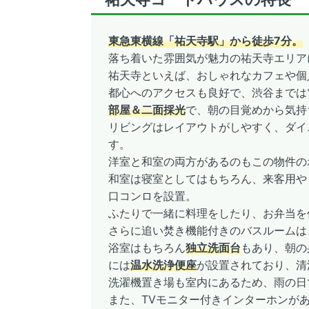
東急東横線「祐天寺駅」から徒歩7分。
落ち着いた雰囲気が魅力の祐天寺エリア
祐天寺といえば、おしゃれなカフェや個
都心へのアクセスも良好で、渋谷までは
部屋＆二面採光
で、朝の目覚めから気持
リビングはレイアウトがしやすく、ダイ
す。
洋室と和室の両方があるのもこの物件の
和室は寝室としてはもちろん、来客用や
口コンロを設置。
ふたりで一緒に料理をしたり、お弁当を
さらに追い焚き機能付きのバスルームは
浴室はもちろん
独立洗面台
もあり、朝の
には
温水洗浄便座
が設置されており、清
洗濯機置き場も室内にあるため、雨の日
また、TVモニター付きインターホンが