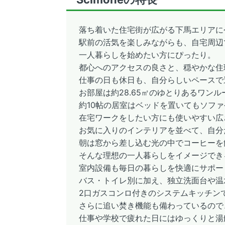
落ち着いた住宅街が広がる下馬エリアに
駅前の活気を楽しみながらも、自宅周辺
一人暮らしを始めたい方にぴったり。
都心へのアクセスの良さと、穏やかな住
仕事の日も休日も、自分らしいペースで
お部屋は約28.65㎡のゆとりあるワンル
約10帖の居室はベッドを置いてもソフ
在宅ワークをしたい方にも使いやすい広
お気に入りのインテリアを並べて、自分
朝は窓から差し込む光の中でコーヒーを
そんな理想の一人暮らしをイメージでき
室内設備も毎日の暮らしを快適にサポー
バス・トイレ別に加え、独立洗面台や温
2口ガスコンロ付きのシステムキッチン
さらに追い焚き機能も備わっているので
仕事や学校で疲れた日にはゆっくりと湯