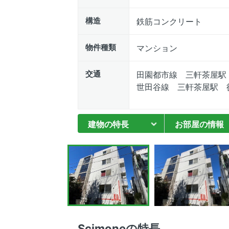
構造
鉄筋コンクリート
物件種類
マンション
交通
田園都市線 三軒茶屋駅 
世田谷線 三軒茶屋駅 徒
建物の特長
お部屋の情報
Scimoneの特長