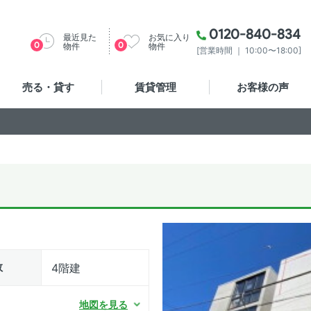
0120-840-834
最近見た
お気に入り
0
0
物件
物件
[営業時間 ｜ 10:00〜18:00]
売る・貸す
賃貸管理
お客様の声
数
4階建
地図を見る