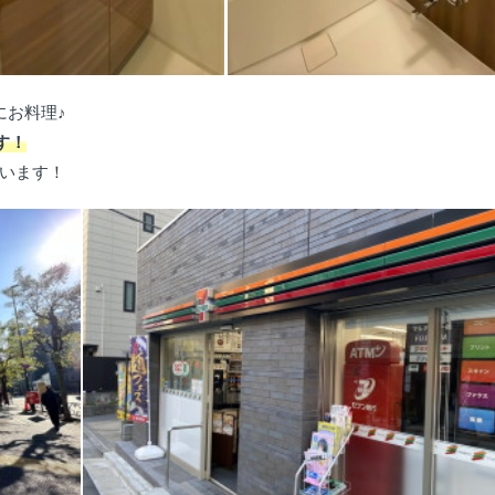
にお料理♪
す！
います！