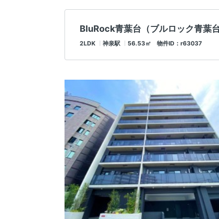
BluRock青葉台（ブルロック青葉
2LDK
神泉駅
56.53㎡ 物件ID：r63037