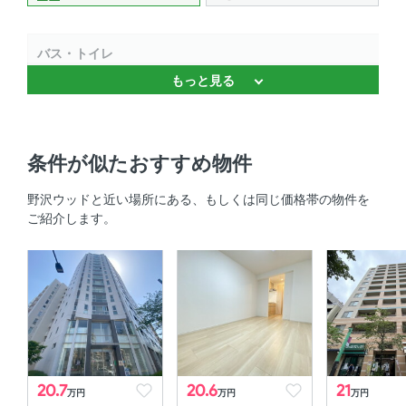
バス・トイレ
もっと見る
浴室乾燥機 、 バストイレ別 、 追焚機能 、 独立洗面台
キッチン
条件が似たおすすめ物件
3口以上コンロ 、 システムキッチン 、 食洗機 、 コンロ2
口以上
野沢ウッドと近い場所にある、もしくは同じ価格帯の物件を
ご紹介します。
セキュリティ
オートロック 、 ＴＶモニタ付きインターホン
室内設備
エアコン 、 室内洗濯機置場
部屋の特徴
20.7
20.6
21
万円
万円
万円