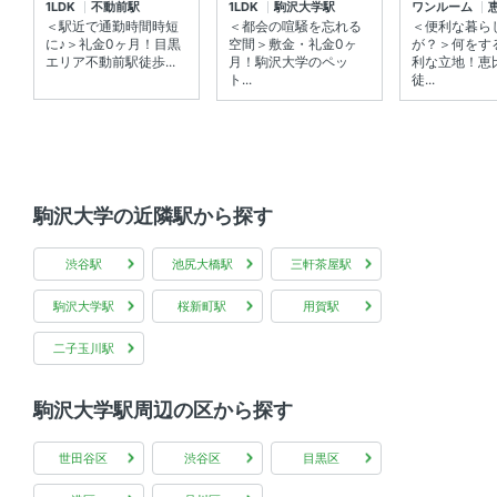
1LDK
不動前駅
1LDK
駒沢大学駅
ワンルーム
ロフト 、 全居室フローリング 、 バルコニー
＜駅近で通勤時間時短
＜都会の喧騒を忘れる
＜便利な暮ら
に♪＞礼金0ヶ月！目黒
空間＞敷金・礼金0ヶ
が？＞何をす
共用部
エリア不動前駅徒歩...
月！駒沢大学のペッ
利な立地！恵
ト...
徒...
宅配ボックス
駒沢大学の近隣駅から探す
渋谷駅
池尻大橋駅
三軒茶屋駅
駒沢大学駅
桜新町駅
用賀駅
二子玉川駅
駒沢大学駅周辺の区から探す
世田谷区
渋谷区
目黒区