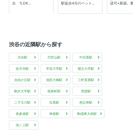
台 1LDK...
駅徒歩4分のペット...
談可×新築。敷金
渋谷の近隣駅から探す
渋谷駅
代官山駅
中目黒駅
祐天寺駅
学芸大学駅
都立大学駅
自由が丘駅
池尻大橋駅
三軒茶屋駅
駒沢大学駅
桜新町駅
用賀駅
二子玉川駅
目黒駅
恵比寿駅
表参道駅
神泉駅
駒場東大前駅
池ノ上駅