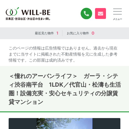
0120-840-834
無料お問い合
1
0
最近見た
物件
お気に入り
物件
このページの情報は広告情報ではありません。過去から現在
までに当サイトに掲載された不動産情報を元に生成した参考
情報です。この部屋は成約済みです。
＜憧れのアーバンライフ＞ ガーラ・シテ
ィ渋谷南平台 1LDK／代官山・松濤も生活
圏！設備充実・安心セキュリティの分譲賃
貸マンション