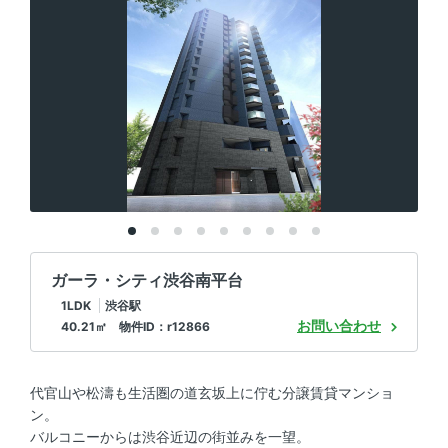
ガーラ・シティ渋谷南平台
1LDK
渋谷駅
お問い合わせ
40.21㎡ 物件ID：r12866
代官山や松濤も生活圏の道玄坂上に佇む分譲賃貸マンショ
ン。
バルコニーからは渋谷近辺の街並みを一望。