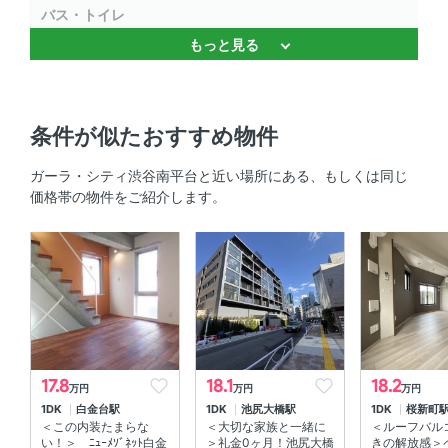
バス・トイレ
もっと見る
独立洗面台 、 温水洗浄便座 、 バストイレ別 、 浴室乾燥
機 、 追焚機能
キッチン
条件が似たおすすめ物件
対面式キッチン
ガーラ・シティ渋谷南平台と近い場所にある、もしくは同じ
価格帯の物件をご紹介します。
セキュリティ
オートロック 、 ＴＶモニタ付きインターホン
室内設備
室内洗濯機置場 、 エアコン
部屋の特徴
17.8
18.1
18.2
万円
万円
万円
1DK
白金台駅
1DK
池尻大橋駅
1DK
桜新町
角部屋 、 バルコニー 、 ウォークインクローゼット
＜この内装たまらな
＜大切な家族と一緒に
＜ルーフバル
い！＞ ﾆｭｰﾒｿﾞﾈｯﾄ白金
＞礼金0ヶ月！池尻大橋
きの解放感＞