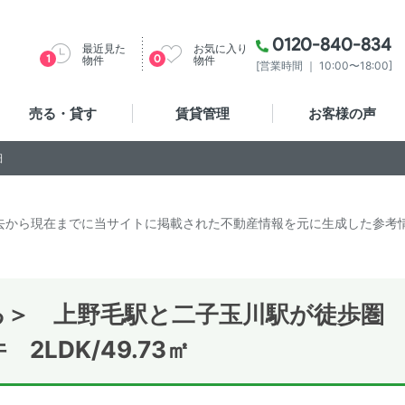
0120-840-834
最近見た
お気に入り
1
0
物件
物件
[営業時間 ｜ 10:00〜18:00]
売る・貸す
賃貸管理
お客様の声
細
去から現在までに当サイトに掲載された不動産情報を元に生成した参考
る＞ 上野毛駅と二子玉川駅が徒歩圏
LDK/49.73㎡