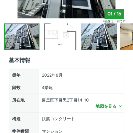
01
/
16
※画像は一例です
基本情報
築年
2022年8月
階数
4階建
所在地
目黒区下目黒2丁目14-10
地図を見る
構造
鉄筋コンクリート
物件種類
マンション