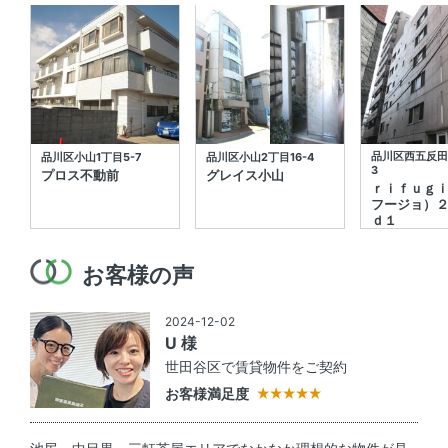
品川区西五反田3
品川区小山1丁目5-7
品川区小山2丁目16-4
3
プロス不動前
グレイス小山
ｒｉｆｕｇ
フージョ）
ｄ１
お客様の声
2024-12-02
U 様
世田谷区で賃貸物件をご契約
お客様満足度