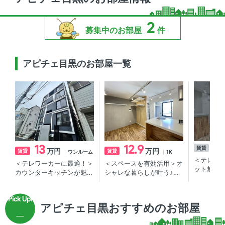
2
募集中のお部屋
件
アピチェ目黒のお部屋一覧
13
12.9
賃貸
1S
万円
万円
賃貸
賃貸
ワンルーム
1K
＜テレワ
＜テレワーカーに最適！＞
＜スペースを有効活用＞オ
ット無料
カウンターキッチンが魅力
シャレな暮らしが叶う♪目
周辺の賃
的♪目黒・不動前のエリア
黒・不動前エリアの賃貸マ
の賃貸マンション
ンション
アピチェ目黒おすすめのお部屋