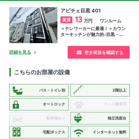
アピチェ目黒 401
13
賃貸
ワンルーム
万円
＜テレワーカーに最適！＞カウン
ターキッチンが魅力的♪目黒・不
動前のエリアの賃貸マンション
詳細を見る
空き状況を確認する
こちらのお部屋の設備
バス・トイレ別
2階以上
オートロック
ペット飼育可
駐車場あり
独立洗面台
宅配ボックス
インターネット無料