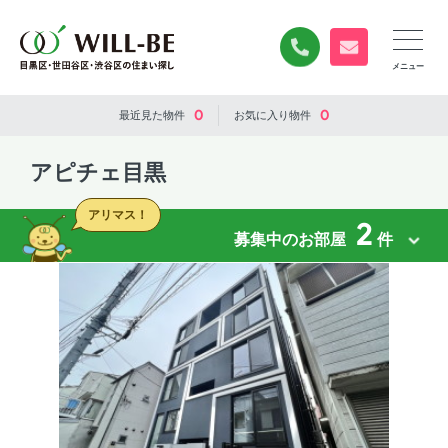
0120-840-834
無料お問い合
0
0
最近見た
物件
お気に入り
物件
アピチェ目黒
アリマス！
2
募集中のお部屋
件