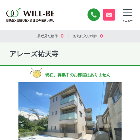
0120-840-834
無料お問い合
0
0
最近見た
物件
お気に入り
物件
アレーズ祐天寺
現在、募集中のお部屋はありません