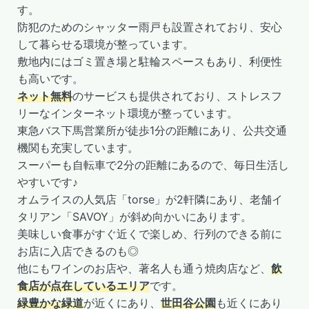
す。
防犯のためのシャッター雨戸も設置されており、安心
して暮らせる環境が整っています。
敷地内にはゴミ置き場と駐輪スペースもあり、利便性
も高いです。
ネット無料
のサービスも提供されており、ストレスフ
リーなインターネット環境が整っています。
東急バス下馬営業所が徒歩1分の距離にあり、公共交通
機関も充実しています。
スーパーも自転車で2分の距離にあるので、毎日生活し
やすいです♪
オムライスの人気店「torse」が2軒隣にあり、老舗イ
タリアン「SAVOY」が斜め向かいにあります。
美味しい食事がすぐ近くで楽しめ、行列のできる前に
お店に入店できるのも◎
他にもワインのお店や、著名人も通う焼肉店など、
飲
食店が点在しているエリア
です。
緑豊かな緑道
が近くにあり、
世田谷公園
も近くにあり