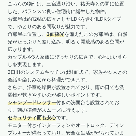
こちらの物件は、三宿通り沿い、祐天寺との間に位置
した、バランスの良い住宅街に誕生した物件。
お部屋は約12帖の広々としたLDKを含む1LDKタイプ
で、ゆとりのある間取りが魅力です。
角部屋に位置し、
3面採光
を備えたこのお部屋は、自然
光がたっぷりと差し込み、明るく開放感のある空間が
広がります。
カップルや3人家族にぴったりの広さで、心地よい暮ら
しを実現します。
2口IHのシステムキッチンは対面式で、家族や友人との
会話を楽しみながら料理ができます。
さらに、浴室乾燥機が設置されており、雨の日でも洗
濯物が乾きやすいのが嬉しいポイントです。
シャンプードレッサー
付きの洗面台も設置されてお
り、朝の準備がスムーズに行えます。
セキュリティ面も安心
です。
モニター付きインターフォンやオートロック、ディン
プルキーが備わっており、安全な生活が守られていま