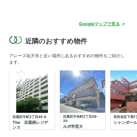
Googleマップで見る
近隣のおすすめ物件
アレーズ祐天寺と近い場所にあるおすすめの物件をご紹介し
ます。
目黒区中央町2丁目28-
目黒区中町2丁目45-8
世田谷区下馬1丁
20
The 目黒桜レジデ
シャンボー
ルポ学芸大
ンス