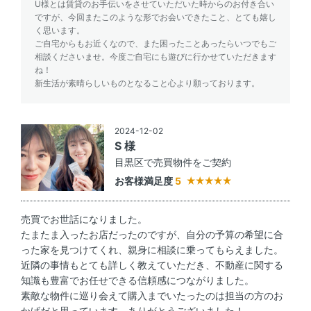
U様とは賃貸のお手伝いをさせていただいた時からのお付き合い
ですが、今回またこのような形でお会いできたこと、とても嬉し
く思います。
ご自宅からもお近くなので、また困ったことあったらいつでもご
相談くださいませ。今度ご自宅にも遊びに行かせていただきます
ね！
新生活が素晴らしいものとなること心より願っております。
2024-12-02
S 様
目黒区で売買物件をご契約
お客様満足度
5
売買でお世話になりました。
たまたま入ったお店だったのですが、自分の予算の希望に合
った家を見つけてくれ、親身に相談に乗ってもらえました。
近隣の事情もとても詳しく教えていただき、不動産に関する
知識も豊富でお任せできる信頼感につながりました。
素敵な物件に巡り会えて購入までいたったのは担当の方のお
かげだと思っています。ありがとうございました！