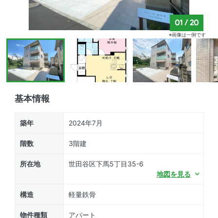
01
/
20
※画像は一例です
基本情報
築年
2024年7月
階数
3階建
所在地
世田谷区下馬5丁目35-6
地図を見る
構造
軽量鉄骨
物件種類
アパート