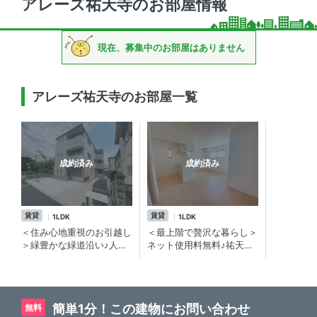
アレーズ祐天寺のお部屋情報
現在、募集中のお部屋はありません
アレーズ祐天寺のお部屋一覧
成約済み
成約済み
賃貸
賃貸
1LDK
1LDK
＜住み心地重視のお引越し
＜最上階で贅沢な暮らし＞
＞緑豊かな緑道沿い♪人気
ネット使用料無料♪祐天寺
店至近！祐天寺エリアの賃
エリアの賃貸物件
貸物件
簡単1分！この建物にお問い合わせ
無料