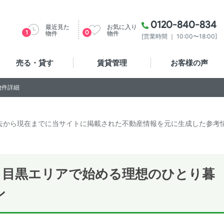
0120-840-834
最近見た
お気に入り
1
0
物件
物件
[営業時間 ｜ 10:00〜18:00]
売る・貸す
賃貸管理
お客様の声
物件詳細
去から現在までに当サイトに掲載された不動産情報を元に生成した参考
＞目黒エリアで始める理想のひとり暮
ン