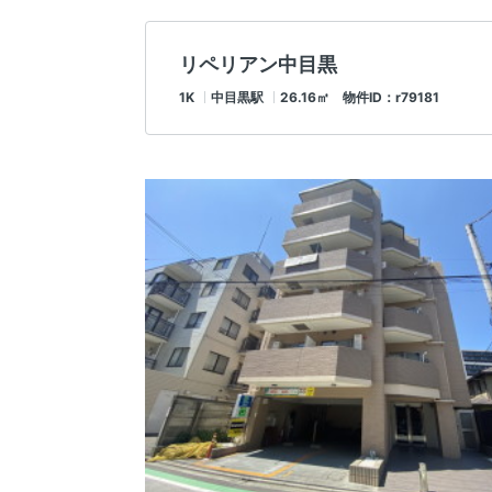
リペリアン中目黒
1K
中目黒駅
26.16㎡ 物件ID：r79181