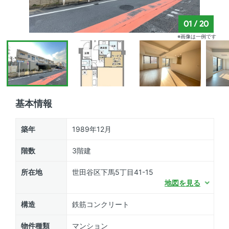
01
/
20
※画像は一例です
基本情報
築年
1989年12月
階数
3階建
所在地
世田谷区下馬5丁目41-15
地図を見る
構造
鉄筋コンクリート
物件種類
マンション