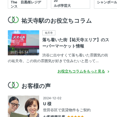
20
The 目黒桜レジデ
シャンボー
ルポ学芸大
ンス
祐天寺駅のお役立ちコラム
祐天寺
落ち着いた街【祐天寺エリア】のス
ーパーマーケット情報
2021-01-14
渋谷に出やすくて落ち着いた雰囲気の街
の祐天寺。この街の雰囲気が好きで住みたいと思って...
お役立ちコラムをもっと見る
お客様の声
2024-12-02
U 様
世田谷区で賃貸物件をご契約
お客様満足度