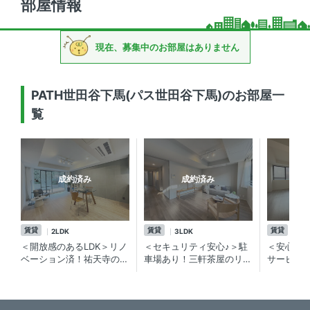
部屋情報
現在、募集中のお部屋はありません
PATH世田谷下馬(パス世田谷下馬)のお部屋一
覧
成約済み
成約済み
賃貸
賃貸
賃貸
2LDK
3LDK
2L
＜開放感のあるLDK＞リノ
＜セキュリティ安心♪＞駐
＜安心の
ベーション済！祐天寺の賃
車場あり！三軒茶屋のリノ
サービス
貸マンション
ベーション済賃貸マンショ
茶屋の賃
ン