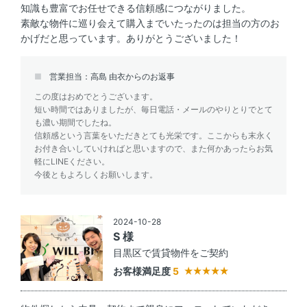
知識も豊富でお任せできる信頼感につながりました。
素敵な物件に巡り会えて購入までいたったのは担当の方のお
かげだと思っています。ありがとうございました！
営業担当：高島 由衣からのお返事
この度はおめでとうございます。
短い時間ではありましたが、毎日電話・メールのやりとりでとて
も濃い期間でしたね。
信頼感という言葉をいただきとても光栄です。ここからも末永く
お付き合いしていければと思いますので、また何かあったらお気
軽にLINEください。
今後ともよろしくお願いします。
2024-10-28
S 様
目黒区で賃貸物件をご契約
お客様満足度
5