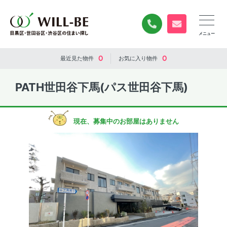
0120-840-834
無料お問い合
0
0
最近見た
物件
お気に入り
物件
PATH世田谷下馬(パス世田谷下馬)
現在、募集中のお部屋はありません