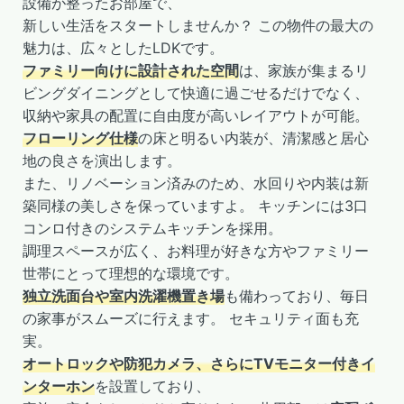
設備が整ったお部屋で、
新しい生活をスタートしませんか？ この物件の最大の
魅力は、広々としたLDKです。
ファミリー向けに設計された空間
は、家族が集まるリ
ビングダイニングとして快適に過ごせるだけでなく、
収納や家具の配置に自由度が高いレイアウトが可能。
フローリング仕様
の床と明るい内装が、清潔感と居心
地の良さを演出します。
また、リノベーション済みのため、水回りや内装は新
築同様の美しさを保っていますよ。 キッチンには3口
コンロ付きのシステムキッチンを採用。
調理スペースが広く、お料理が好きな方やファミリー
世帯にとって理想的な環境です。
独立洗面台や室内洗濯機置き場
も備わっており、毎日
の家事がスムーズに行えます。 セキュリティ面も充
実。
オートロックや防犯カメラ、さらにTVモニター付きイ
ンターホン
を設置しており、