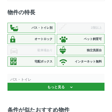
物件の特長
バス・トイレ別
2階以上
オートロック
ペット飼育可
駐車場あり
独立洗面台
宅配ボックス
インターネット無料
バス・トイレ
もっと見る
バストイレ別 、 浴室乾燥機 、 温水洗浄便座 、 独立洗面
台 、 追焚機能
キッチン
条件が似たおすすめ物件