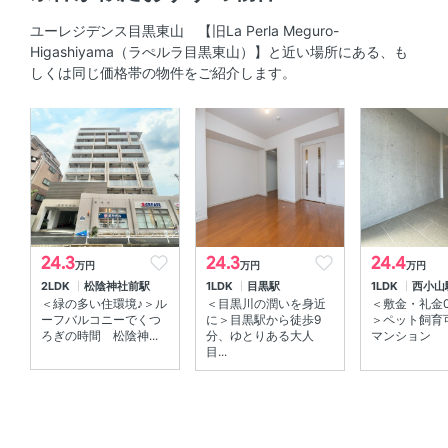
システムキッチン 、 3口以上コンロ 、 コンロ2口以上
ユーレジデンス目黒東山 【旧La Perla Meguro-
Higashiyama（ラぺルラ目黒東山）】と近い場所にある、も
セキュリティ
しくは同じ価格帯の物件をご紹介します。
オートロック 、 ＴＶモニタ付きインターホン 、 防犯カメ
ラ
室内設備
室内洗濯機置場 、 エアコン
部屋の特徴
24.3
24.3
24.4
万円
万円
万円
2LDK
松陰神社前駅
1LDK
目黒駅
1LDK
西小山
バルコニー 、 全居室フローリング 、 角部屋 、 メゾネッ
＜緑の多い住環境♪＞ル
＜目黒川の潤いを身近
＜敷金・礼金0
ト
ーフバルコニーでくつ
に＞目黒駅から徒歩9
＞ペット飼育
ろぎの時間 松陰神...
分、ゆとりある大人
マンション
目...
共用部
エレベーター 、 宅配ボックス 、 敷地内ゴミ箱
その他