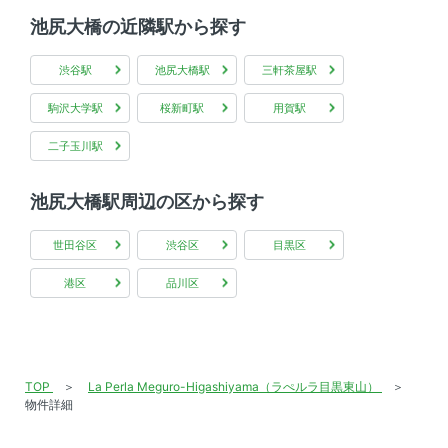
池尻大橋の近隣駅から探す
インターネット無料
渋谷駅
池尻大橋駅
三軒茶屋駅
駒沢大学駅
桜新町駅
用賀駅
二子玉川駅
池尻大橋駅周辺の区から探す
世田谷区
渋谷区
目黒区
港区
品川区
TOP
La Perla Meguro-Higashiyama（ラぺルラ目黒東山）
物件詳細